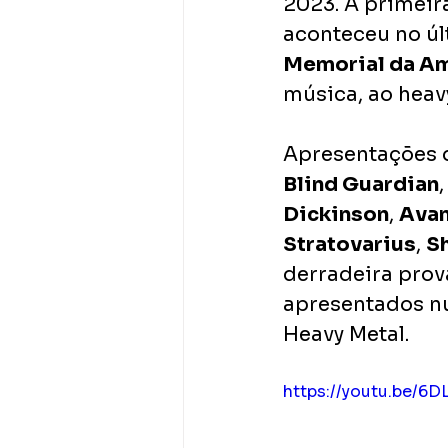
2023. A primeira
aconteceu no úl
Memorial da Am
música, ao heavy
Apresentações 
Blind Guardian
,
Dickinson
, 
Avan
Stratovarius
, 
S
derradeira prov
apresentados n
Heavy Metal.
https://youtu.be/6