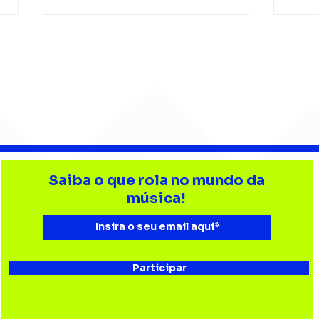
Barão Vermelho reúne
Beb
formação original em
enc
Saiba o que rola no mundo da
show em Ribeirão Preto
aud
música!
Esta
Bau
Participar