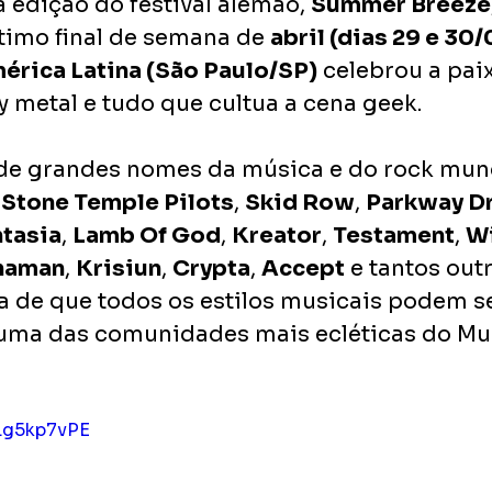
 edição do festival alemão, 
Summer Breeze
timo final de semana de 
abril (dias 29 e 30/
érica Latina (São Paulo/SP)
 celebrou a pai
 metal e tudo que cultua a cena geek. 
de grandes nomes da música e do rock mun
 
Stone Temple Pilots
, 
Skid Row
, 
Parkway D
tasia
, 
Lamb Of God
, 
Kreator
, 
Testament
, 
W
haman
, 
Krisiun
, 
Crypta
, 
Accept
 e tantos out
a de que todos os estilos musicais podem se
uma das comunidades mais ecléticas do Mun
DLg5kp7vPE