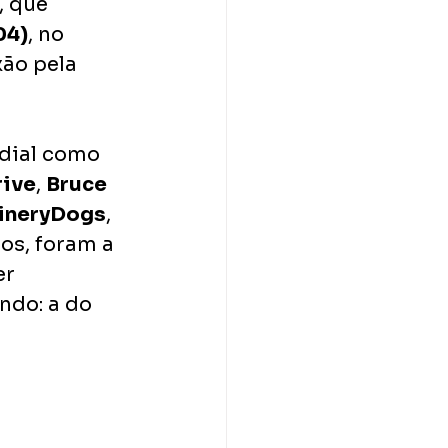
, que 
04)
, no 
xão pela 
dial como 
rive
, 
Bruce 
ineryDogs
, 
ros, foram a 
r 
do: a do 