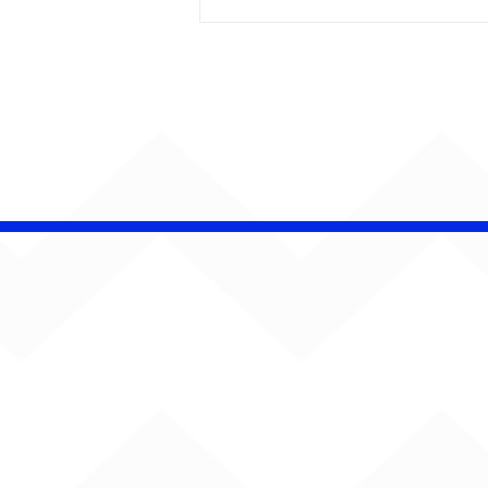
CHAMELEO acerta as
contas com o passado
em “Versão dos Fatos”