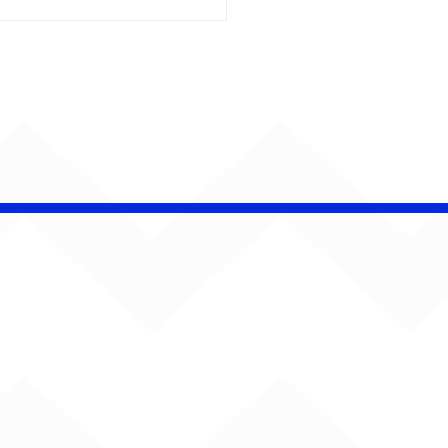
é Pacheco e Ubandu
erram trajetória com
iovisual gravado na
ção Ferroviária de
ru