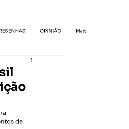
RESENHAS
OPINIÃO
Mais
sil
dição
ra 
ntos de 