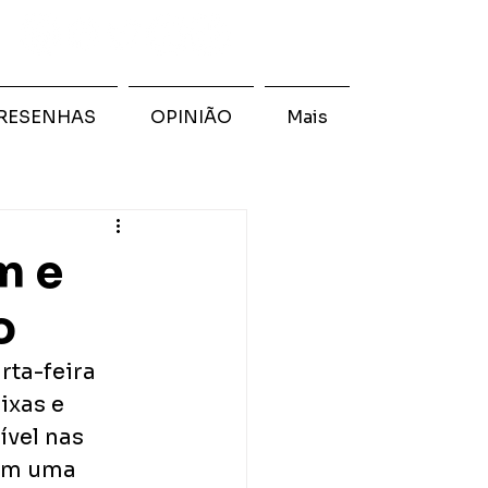
RESENHAS
OPINIÃO
Mais
m e
o
ta-feira 
ixas e 
ível nas 
ém uma 