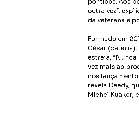
políticos. Aos 
outra vez”, expl
da veterana e p
Formado em 2014
César (bateria),
estreia, “Nunca 
vez mais ao pro
nos lançamentos
revela Deedy, q
Michel Kuaker,