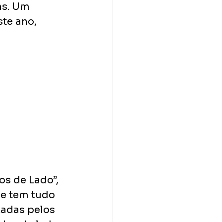
ns. Um 
te ano, 
s de Lado”, 
ue tem tudo 
xadas pelos 