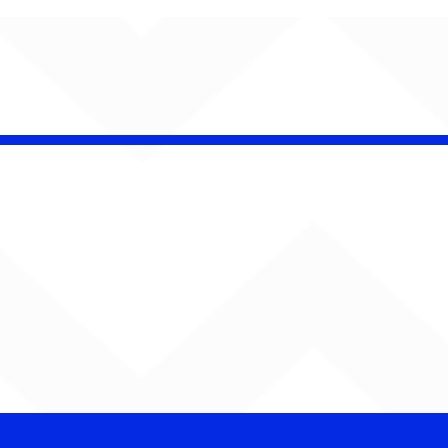
Barão Vermelho reúne
formação original em
show em Ribeirão Preto