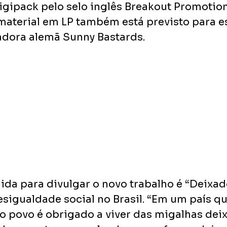
gipack pelo selo inglês Breakout Promotio
aterial em LP também está previsto para es
adora alemã Sunny Bastards.
ida para divulgar o novo trabalho é “Deixado
esigualdade social no Brasil. “Em um país q
 o povo é obrigado a viver das migalhas dei