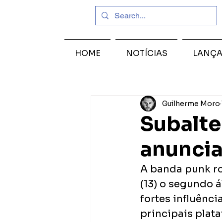
HOME
NOTÍCIAS
LANÇ
Guilherme Moro
Subalte
anuncia
A banda punk ro
(13) o segundo á
fortes influênci
principais plat