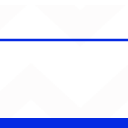
 Band OTHOÁ estreia
etáculo "Barroco
ical" na Casa Natura
ical com homenagem
lberto Gil