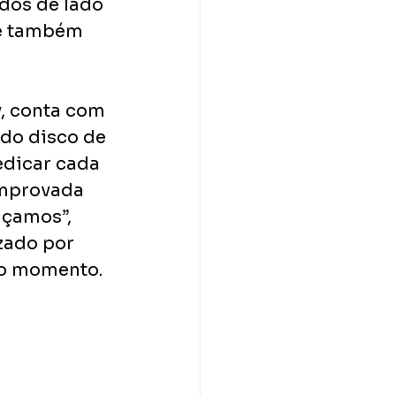
dos de lado 
te também 
, conta com 
 do disco de 
edicar cada 
omprovada 
nçamos”, 
zado por 
 o momento.