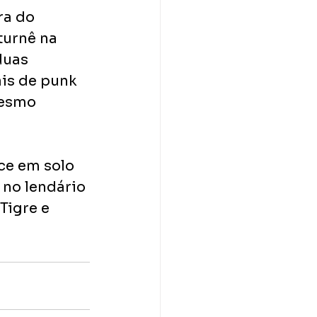
ra do 
turnê na 
duas 
is de punk 
esmo 
ce em solo 
 no lendário 
Tigre e 