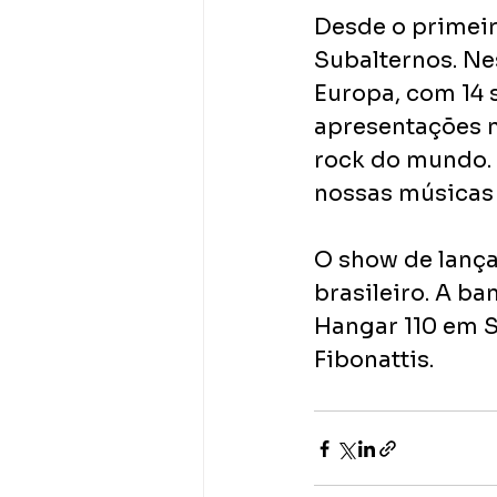
Desde o primeir
Subalternos. Nes
Europa, com 14 s
apresentações n
rock do mundo.
nossas músicas 
O show de lança
brasileiro. A ba
Hangar 110 em S
Fibonattis.