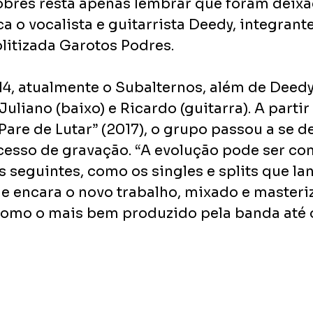
pobres resta apenas lembrar que foram deixa
ica o vocalista e guitarrista Deedy, integran
olitizada Garotos Podres.
, atualmente o Subalternos, além de Deedy
 Juliano (baixo) e Ricardo (guitarra). A partir
Pare de Lutar” (2017), o grupo passou a se d
cesso de gravação. “A evolução pode ser c
 seguintes, como os singles e splits que la
ue encara o novo trabalho, mixado e masteri
 como o mais bem produzido pela banda até