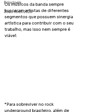
Principais
Os músicos da banda sempre 
buscaram artistas de diferentes 
João Rock 2025
segmentos que possuem sinergia 
artística para contribuir com o seu 
trabalho, mas isso nem sempre é 
viável.
“Para sobreviver no rock 
underground brasileiro, além de 