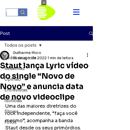
×
Post
Todos os posts
Guilherme Moro
Todos os posts
18 de ago. de 2022
1 min de leitura
Staut lança Lyric vídeo
Resenhas
do single “Novo de
Opinião
Novo” e anuncia data
Entrevistas
de novo videoclipe
Notícias
Uma das maiores diretrizes do 
Shows
rock independente, “faça você 
mesmo”, acompanha a banda 
Fotos
Staut desde os seus primórdios. 