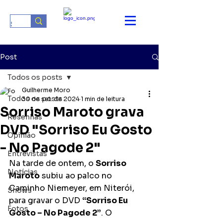
Post
Todos os posts
Guilherme Moro
Todos os posts
30 de set. de 2024
1 min de leitura
Sorriso Maroto grava
Resenhas
DVD "Sorriso Eu Gosto
Opinião
- No Pagode 2"
Entrevistas
Na tarde de ontem, o 
Sorriso 
Notícias
Maroto
 subiu ao palco no 
Caminho Niemeyer, em Niterói, 
Shows
para gravar o DVD 
“Sorriso Eu 
Fotos
Gosto – No Pagode 2”
. O 