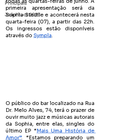
todas as quartas-feiras de junho. A 
Principais
primeira apresentação será da 
Sophia Stedile e acontecerá nesta 
João Rock 2025
quarta-feira (07), a partir das 22h. 
Os ingressos estão disponíveis 
através do 
Sympla
.
O público do bar localizado na Rua 
Dr. Melo Alves, 74, terá o prazer de 
ouvir muito jazz e músicas autorais 
da Sophia, entre elas, singles do 
último EP “
Mais Uma História de 
Amor”
. “Estamos preparando um 