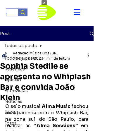
×
Post
Todos os posts
Redação Música Boa (SP)
Todos os posts
7 de jun. de 2023
1 min de leitura
Sophia Stedile se
Resenhas
apresenta no Whiplash
Opinião
Bar e convida João
Entrevistas
Klein
Notícias
O selo musical 
Alma Music 
fechou 
Shows
uma parceria com o Whiplash Bar, 
na zona sul de São Paulo, para 
Fotos
realizar as “
Alma Sessions
” em 