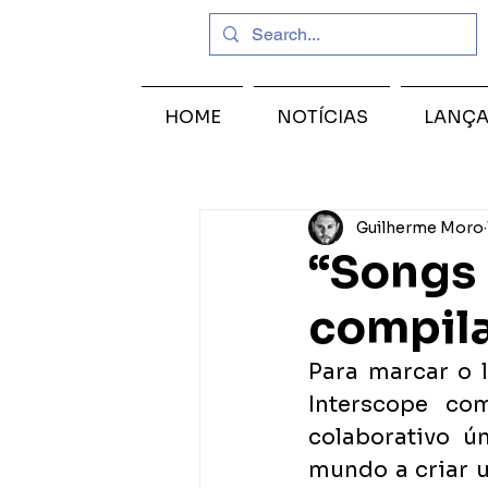
HOME
NOTÍCIAS
LANÇ
Guilherme Moro
“Songs 
compil
Para marcar o 
Interscope co
colaborativo ú
mundo a criar 