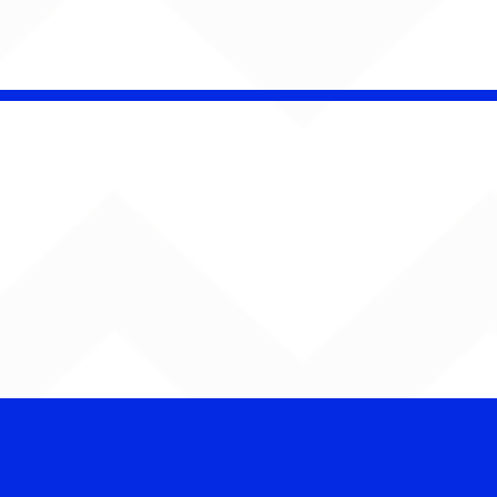
é Pacheco e Ubandu
erram trajetória com
iovisual gravado na
ção Ferroviária de
ru