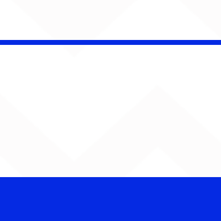
CHAMELEO acerta as
contas com o passado
em “Versão dos Fatos”