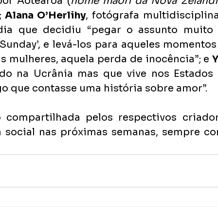
por Aotearoa (
nome maori da Nova Zelândi
 
Alana O’Herlihy
, fotógrafa multidisciplina
ídia que decidiu “pegar o assunto muito 
Sunday’, e levá-los para aqueles momentos 
 mulheres, aquela perda de inocência”; e 
Y
ido na Ucrânia mas que vive nos Estados 
lgo que contasse uma história sobre amor”.
 compartilhada pelos respectivos criado