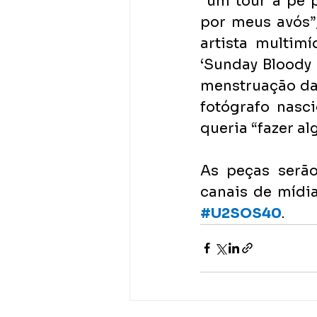
“um tour a pé 
por meus avós”;
artista multim
‘Sunday Bloody 
menstruação das
fotógrafo nasc
queria “fazer a
As peças serão
#U2SOS40
.