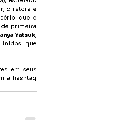
a
), estrelado 
r, diretora e 
sério que é 
de primeira 
anya Yatsuk
, 
Unidos, que 
res em seus 
canais de mídia social nas próximas semanas, sempre com a hashtag 