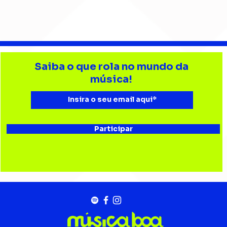
Barão Vermelho reúne
Beb
formação original em
enc
Saiba o que rola no mundo da
show em Ribeirão Preto
aud
música!
Esta
Bau
Participar