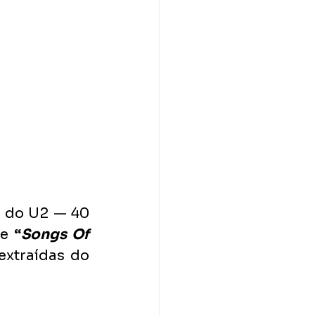
 do U2 — 40 
e 
“
Songs Of 
xtraídas do 