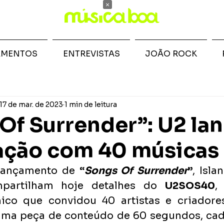
×
AMENTOS
ENTREVISTAS
JOÃO ROCK
17 de mar. de 2023
1 min de leitura
Of Surrender”: U2 la
ação com 40 músicas
lançamento de 
“
Songs Of Surrender
”
, Isla
mpartilham hoje detalhes do 
U2SOS40
,
nico que convidou 40 artistas e criadore
uma peça de conteúdo de 60 segundos, cad