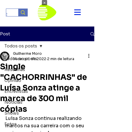
×
Post
Todos os posts
Guilherme Moro
Todos os posts
14 de out. de 2022
2 min de leitura
Single
Resenhas
"CACHORRINHAS" de
Opinião
Luísa Sonza atinge a
Entrevistas
marca de 300 mil
Notícias
cópias
Shows
Luísa Sonza continua realizando 
Fotos
marcos na sua carreira com o seu 