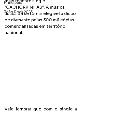
mais recente single 
Principais
"CACHORRINHAS". A música 
João Rock 2025
acaba de se tornar elegível a disco 
de diamante pelas 300 mil cópias 
comercializadas em território 
nacional.
Vale lembrar que com o single a 