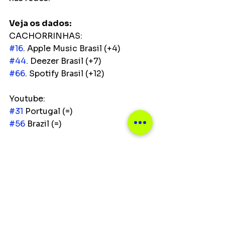
Veja os dados:
CACHORRINHAS:
#16
. Apple Music Brasil (+4)
#44
. Deezer Brasil (+7)
#66
. Spotify Brasil (+12)
Youtube:
#31
 Portugal (=)
#56
 Brazil (=)
TikTok:
218.4k vídeos
Reels:
355 mil vídeos
Youtube: