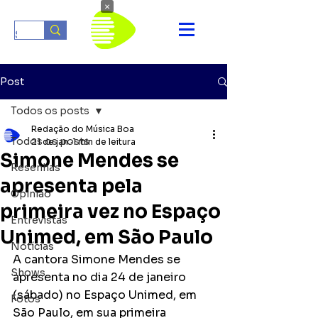
×
Post
Todos os posts
Redação do Música Boa
Todos os posts
21 de jan.
1 min de leitura
Simone Mendes se
Resenhas
apresenta pela
Opinião
primeira vez no Espaço
Entrevistas
Unimed, em São Paulo
Notícias
A cantora Simone Mendes se 
Shows
apresenta no dia 24 de janeiro 
(sábado) no Espaço Unimed, em 
Fotos
São Paulo, em sua primeira 