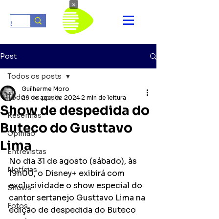
×
Post
Todos os posts
Guilherme Moro
Todos os posts
26 de ago. de 2024
2 min de leitura
Show de despedida do
Resenhas
Buteco do Gusttavo
Opinião
Lima
Entrevistas
No dia 31 de agosto (sábado), às 
Notícias
19h00, o Disney+ exibirá com 
exclusividade o show especial do 
Shows
cantor sertanejo Gusttavo Lima na 
Fotos
edição de despedida do Buteco 