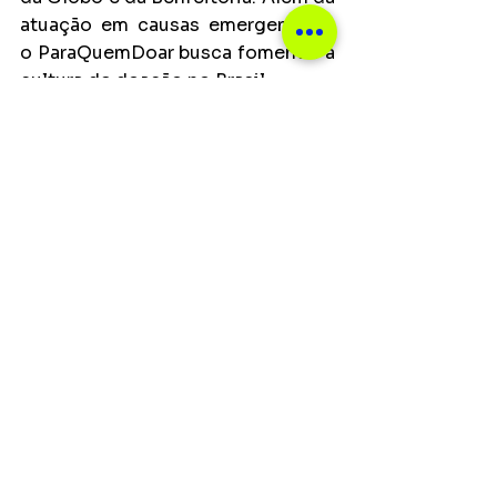
atuação em causas emergenciais, 
o ParaQuemDoar busca fomentar a 
cultura de doação no Brasil.
SERVIÇO
Local: 
Vivo Rio
Data: 
Dia 22 de maio | quarta-feira
Horário: 
21h
Principais
Ver tudo
Posts recentes