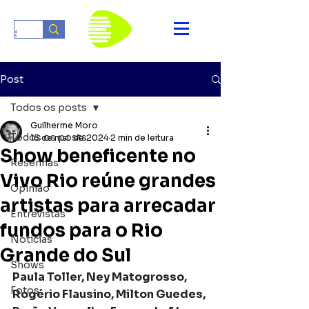
Post
Todos os posts
Guilherme Moro
Todos os posts
15 de mai. de 2024
2 min de leitura
Show beneficente no
Resenhas
Vivo Rio reúne grandes
Opinião
artistas para arrecadar
Entrevistas
fundos para o Rio
Notícias
Grande do Sul
Shows
Paula Toller, Ney Matogrosso, 
Fotos
Rogério Flausino, Milton Guedes, 