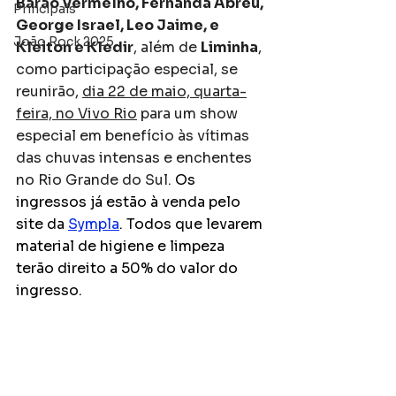
Barão Vermelho, Fernanda Abreu, 
Principais
George Israel, Leo Jaime, e 
João Rock 2025
Kleiton e Kledir
, além de 
Liminha
, 
como participação especial, se 
reunirão, 
dia 22 de maio, quarta-
feira, no Vivo Rio
 para um show 
especial em benefício às vítimas 
das chuvas intensas e enchentes 
no Rio Grande do Sul. 
Os 
ingressos já estão à venda pelo 
site da 
Sympla
. Todos que levarem 
material de higiene e limpeza 
terão direito a 50% do valor do 
ingresso.