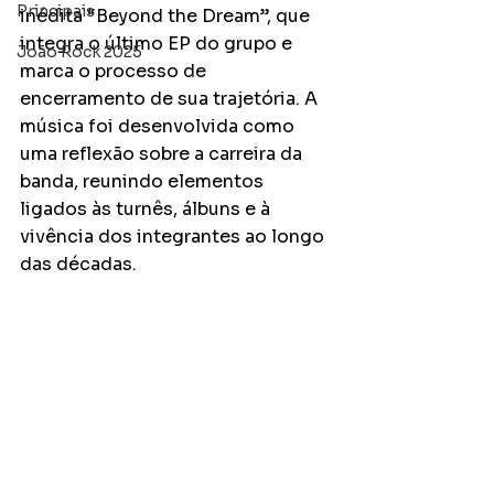
Principais
inédita “Beyond the Dream”, que 
integra o último EP do grupo e 
João Rock 2025
marca o processo de 
encerramento de sua trajetória. A 
música foi desenvolvida como 
uma reflexão sobre a carreira da 
banda, reunindo elementos 
ligados às turnês, álbuns e à 
vivência dos integrantes ao longo 
das décadas.