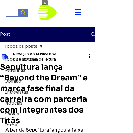
×
Post
Todos os posts
Redação do Música Boa
Todos os posts
6 de abr.
1 min de leitura
Sepultura lança
Resenhas
“Beyond the Dream” e
Opinião
marca fase final da
Entrevistas
carreira com parceria
Notícias
com integrantes dos
Shows
Titãs
Fotos
A banda Sepultura lançou a faixa 