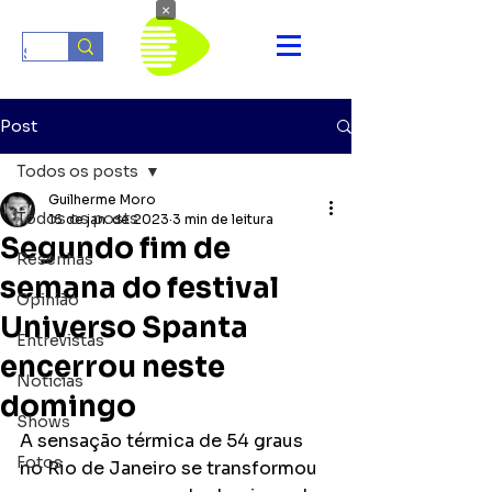
×
Post
Todos os posts
Guilherme Moro
Todos os posts
16 de jan. de 2023
3 min de leitura
Segundo fim de
Resenhas
semana do festival
Opinião
Universo Spanta
Entrevistas
encerrou neste
Notícias
domingo
Shows
A sensação térmica de 54 graus 
Fotos
no Rio de Janeiro se transformou 