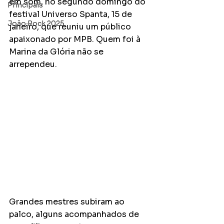
em som, no segundo domingo do 
Principais
festival Universo Spanta, 15 de 
João Rock 2025
janeiro, que reuniu um público 
apaixonado por MPB. Quem foi à 
Marina da Glória não se 
arrependeu. 
Grandes mestres subiram ao 
palco, alguns acompanhados de 