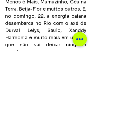
Menos é Mais, Mumuzinho, Céu na 
Terra, Beija-Flor e muitos outros. E, 
no domingo, 22, a energia baiana 
desembarca no Rio com o axé de 
Durval Lelys, Saulo, Xanddy 
Harmonia e muito mais em um dia 
que não vai deixar ninguém 
parado.
O último fim de semana promete 
ser inesquecível. Na sexta, 27 de 
janeiro, o festival abre espaço para 
o pop potente de Pabllo Vittar, 
Gloria Groove, Pocah, Majur, o 
carnaval de Bloconcé e Sereias da 
Guanabara, entre outros, numa 
grande festa colorida.
No sábado, 
28, tem mais música plural com os 