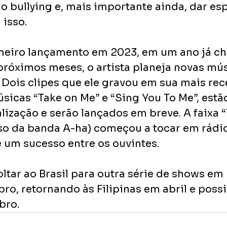
 o bullying e, mais importante ainda, dar es
isso.
imeiro lançamento em 2023, em um ano já ch
próximos meses, o artista planeja novas mús
 Dois clipes que ele gravou em sua mais re
úsicas “Take on Me” e “Sing You To Me”, estã
lização e serão lançados em breve. A faixa 
so da banda A-ha) começou a tocar em rádio
 é um sucesso entre os ouvintes. 
oltar ao Brasil para outra série de shows em 
ro, retornando às Filipinas em abril e poss
ro. 