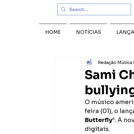
HOME
NOTÍCIAS
LANÇ
Redação Música 
Sami Cho
bullying
O músico ameri
feira (01), o la
Butterfly
“. A no
digitais. 