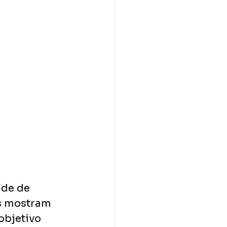
de de 
as mostram 
bjetivo 