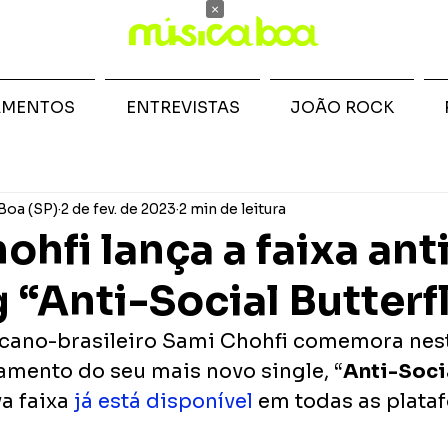
×
AMENTOS
ENTREVISTAS
JOÃO ROCK
Boa (SP)
2 de fev. de 2023
2 min de leitura
hfi lança a faixa ant
 “Anti-Social Butterf
cano-brasileiro Sami Chohfi comemora nest
nçamento do seu mais novo single,
“
Anti-Socia
va faixa 
já está disponível
 em todas as plata