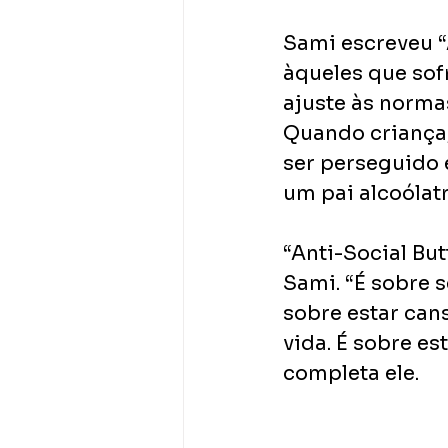
Sami escreveu “A
àqueles que sof
ajuste às normas
Quando criança, 
ser perseguido 
um pai alcoólatr
“Anti-Social But
Sami. “É sobre 
sobre estar can
vida. É sobre es
completa ele.