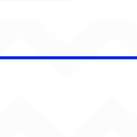
é Pacheco e Ubandu
erram trajetória com
iovisual gravado na
ção Ferroviária de
ru