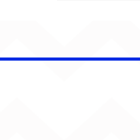
CHAMELEO acerta as
contas com o passado
em “Versão dos Fatos”