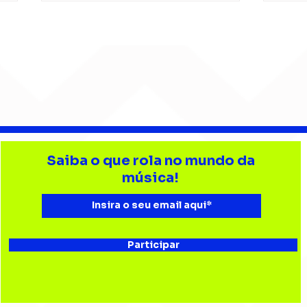
Barão Vermelho reúne
Beb
formação original em
enc
Saiba o que rola no mundo da
show em Ribeirão Preto
aud
música!
Esta
Bau
Participar