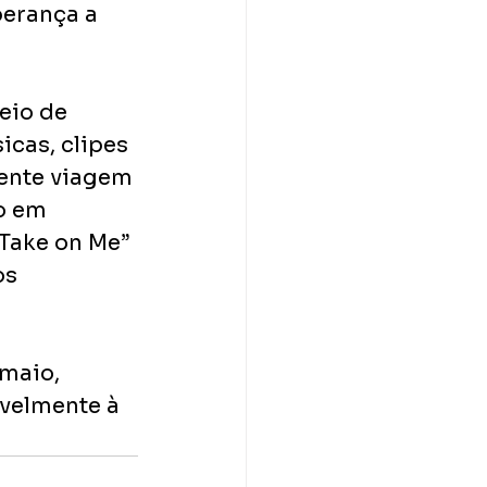
perança a 
eio de 
icas, clipes 
cente viagem 
o em 
“Take on Me” 
s 
maio, 
ivelmente à 