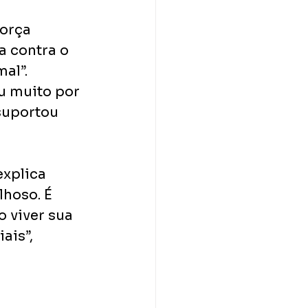
orça 
 contra o 
al”. 
u muito por 
suportou 
explica 
hoso. É 
 viver sua 
ais”, 