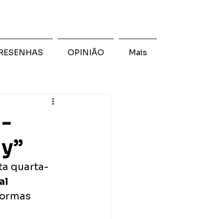
RESENHAS
OPINIÃO
Mais
i-
ly”
a quarta-
l 
formas 