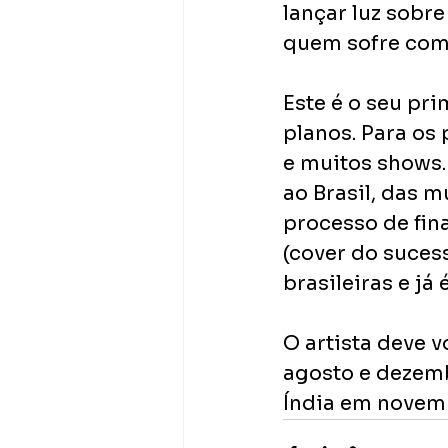
lançar luz sobre
quem sofre com 
Este é o seu pr
planos. Para os 
e muitos shows.
ao Brasil, das m
processo de fina
(cover do suces
brasileiras e já
O artista deve v
agosto e dezemb
Índia em novemb