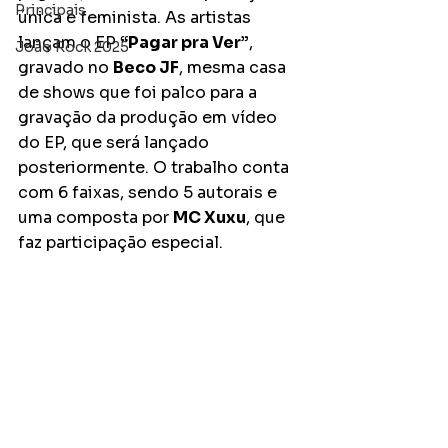
Principais
única e feminista. As artistas 
lançam o EP 
“Pagar pra Ver”
, 
João Rock 2025
gravado no 
Beco JF
, mesma casa 
de shows que foi palco para a 
gravação da produção em vídeo 
do EP, que será lançado 
posteriormente. O trabalho conta 
com 6 faixas, sendo 5 autorais e 
uma composta por 
MC Xuxu
, que 
faz participação especial.