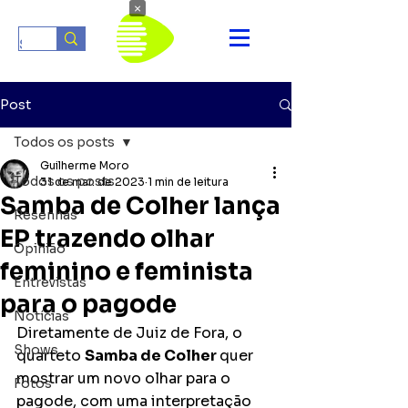
×
Post
Todos os posts
Guilherme Moro
Todos os posts
31 de mar. de 2023
1 min de leitura
Samba de Colher lança
Resenhas
EP trazendo olhar
Opinião
feminino e feminista
Entrevistas
para o pagode
Notícias
Diretamente de Juiz de Fora, o  
Shows
quarteto 
Samba de Colher 
quer 
mostrar um novo olhar para o 
Fotos
pagode, com uma interpretação 