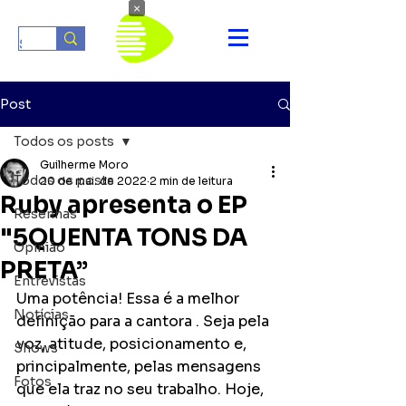
×
Post
Todos os posts
Guilherme Moro
Todos os posts
20 de mai. de 2022
2 min de leitura
Ruby apresenta o EP
Resenhas
"5QUENTA TONS DA
Opinião
PRETA”
Entrevistas
Uma potência! Essa é a melhor 
Notícias
definição para a cantora . Seja pela 
voz, atitude, posicionamento e, 
Shows
principalmente, pelas mensagens 
Fotos
que ela traz no seu trabalho. Hoje, 