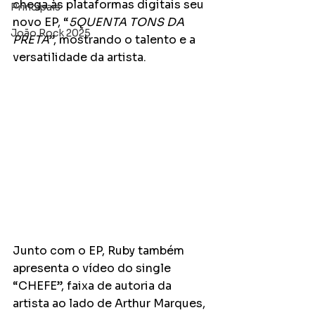
chega às plataformas digitais seu 
Principais
novo EP, “
5QUENTA TONS DA 
João Rock 2025
PRETA
”, mostrando o talento e a 
versatilidade da artista.
Junto com o EP, Ruby também 
apresenta o vídeo do single 
“CHEFE”, faixa de autoria da 
artista ao lado de Arthur Marques, 