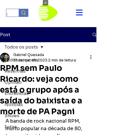
×
Post
Todos os posts
Gabriel Quesada
Todos os posts
17 de mai. de 2023
2 min de leitura
RPM sem Paulo
Resenhas
Ricardo: veja como
Opinião
está o grupo após a
Entrevistas
saída do baixista e a
Notícias
morte de PA Pagni
Shows
A banda de rock nacional RPM, 
Fotos
muito popular na década de 80, 