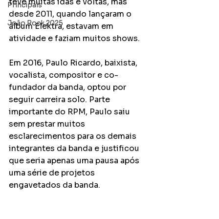
teve muitas idas e voltas, mas 
Principais
desde 2011, quando lançaram o 
João Rock 2025
álbum Elektra, estavam em 
atividade e faziam muitos shows.
Em 2016, Paulo Ricardo, baixista, 
vocalista, compositor e co-
fundador da banda, optou por 
seguir carreira solo. Parte 
importante do RPM, Paulo saiu 
sem prestar muitos 
esclarecimentos para os demais 
integrantes da banda e justificou 
que seria apenas uma pausa após 
uma série de projetos 
engavetados da banda. 