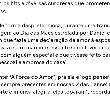
tros hits e diversas surpresas que promete
dos.
 forma despretensiosa, durante uma transm
em ao Dia das Mães estrelada por Daniel e
ue fazia uma declaração de amor à esposa 
a a ela o quão interessante seria fazer uma n
com alguém especial e que tivesse feito part
pessoal e amorosa do casal.
tei ‘A Força do Amor​"; pra ela e logo pensei
 sempre presentes em nossas vidas. Lancei a 
rte e imensa alegria, eles toparam​", recorda