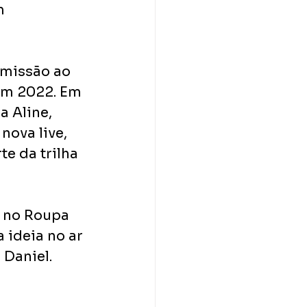
m 
issão ao​ 
m 2022.​ Em 
Aline,​ 
ova live,​ 
e da trilha
 no Roupa​ 
ideia no​ ar 
 Daniel.