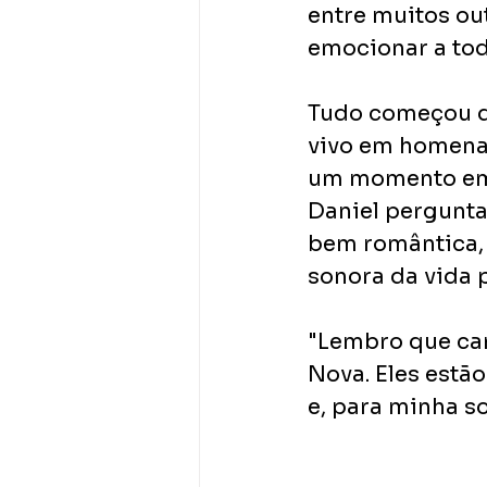
entre muitos ou
emocionar​ a to
Tudo começou de
vivo em homenag
um momento em q
Daniel perguntav
bem romântica, 
sonora da vida 
​"Lembro que can
Nova. Eles estão
e, para minha so