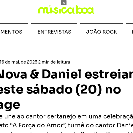
×
AMENTOS
ENTREVISTAS
JOÃO ROCK
16 de mai. de 2023
2 min de leitura
ova & Daniel estrei
este sábado (20) no
age
e une ao cantor sertanejo em uma celebraçã
to “A Força do Amor”, turnê do cantor Danie