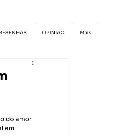
RESENHAS
OPINIÃO
Mais
am
o do amor​ 
l em​ 