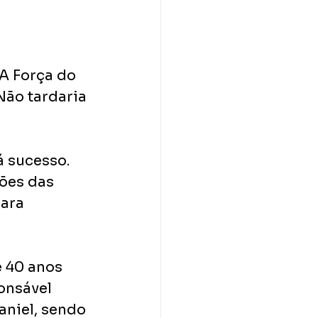
 Força do​ 
ão​ tardaria 
 sucesso.​ 
es das​ 
ara 
40 anos​ 
nsável​ 
niel, sendo​