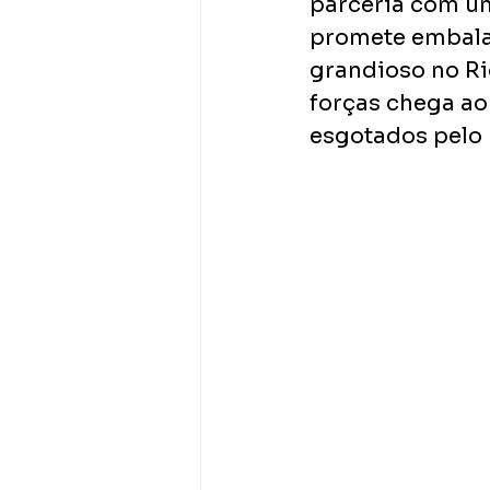
parceria com um
promete embala
grandioso no Rio
forças chega ao
esgotados pelo B