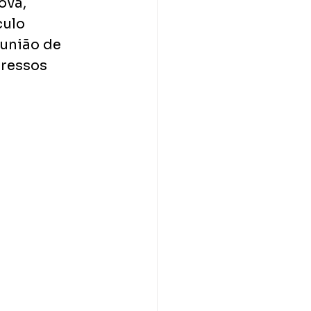
va,​
lo​ 
união de​ 
ressos 