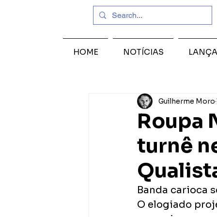
HOME
NOTÍCIAS
LANÇ
Guilherme Moro
Roupa N
turnê n
Qualist
Banda carioca s
O elogiado proje