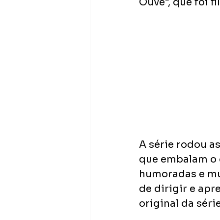
Ouve”, que foi 
A série rodou a
que embalam o c
humoradas e mui
de dirigir e apr
original da série