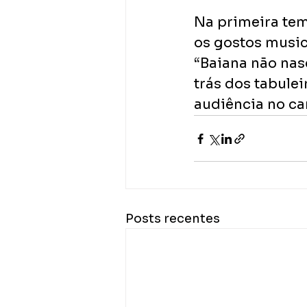
Na primeira tem
os gostos music
“Baiana não nasc
trás dos tabulei
audiência no can
Posts recentes