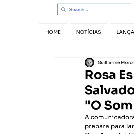
HOME
NOTÍCIAS
LANÇ
Guilherme Moro
Rosa Es
Salvad
"O Som
A comunicadora 
prepara para la