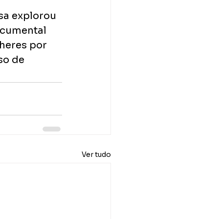
sa explorou 
ocumental 
lheres por 
so de 
Ver tudo