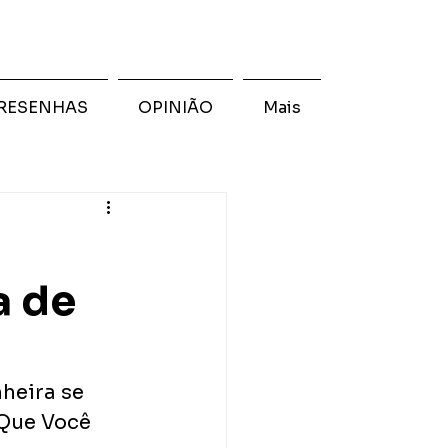
RESENHAS
OPINIÃO
Mais
a de
heira se 
Que Você 