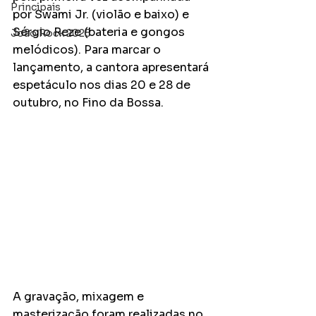
Principais
por Swami Jr. (violão e baixo) e 
Sérgio Reze (bateria e gongos 
João Rock 2025
melódicos). Para marcar o 
lançamento, a cantora apresentará 
espetáculo nos dias 20 e 28 de 
outubro, no Fino da Bossa.
A gravação, mixagem e 
masterização foram realizadas no 