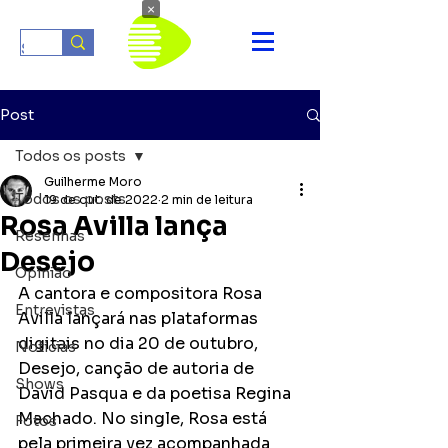
×
Post
Todos os posts
Guilherme Moro
Todos os posts
19 de out. de 2022
2 min de leitura
Rosa Avilla lança
Resenhas
Desejo
Opinião
A cantora e compositora Rosa 
Entrevistas
Avilla lançará nas plataformas 
digitais no dia 20 de outubro, 
Notícias
Desejo, canção de autoria de 
Shows
David Pasqua e da poetisa Regina 
Machado. No single, Rosa está 
Fotos
pela primeira vez acompanhada 