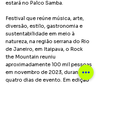
estará no Palco Samba.
Festival que reúne música, arte, 
diversão, estilo, gastronomia e 
sustentabilidade em meio à 
natureza, na região serrana do Rio 
de Janeiro, em Itaipava, o Rock 
the Mountain reuniu 
aproximadamente 100 mil pessoas 
em novembro de 2023, durante os 
quatro dias de evento. Em edição 
histórica, o festival trouxe um line 
up 100% feminino, com nomes 
como Maria Bethânia, Marisa 
Monte, Iza, Maria Rita, Alcione, 
Gaby Amarantos, Daniela Mercury, 
Pitty, Margareth Menezes, Dona 
Onete, Karol Conka, MC Carol, 