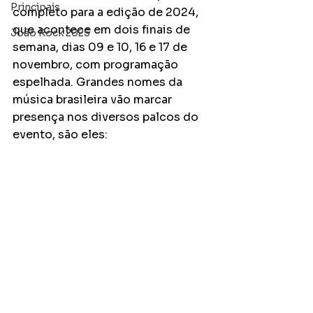
Principais
completo para a edição de 2024, 
que acontece em dois finais de 
João Rock 2025
semana, dias 09 e 10, 16 e 17 de 
novembro, com programação 
espelhada. Grandes nomes da 
música brasileira vão marcar 
presença nos diversos palcos do 
evento, são eles: