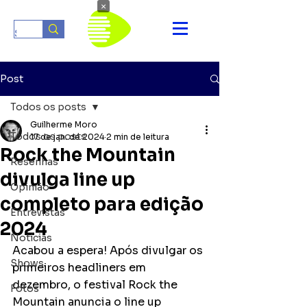
×
Post
Todos os posts
Guilherme Moro
Todos os posts
17 de jan. de 2024
2 min de leitura
Rock the Mountain
Resenhas
divulga line up
Opinião
completo para edição
Entrevistas
2024
Notícias
Acabou a espera! Após divulgar os 
Shows
primeiros headliners em 
dezembro, o festival Rock the 
Fotos
Mountain anuncia o line up 