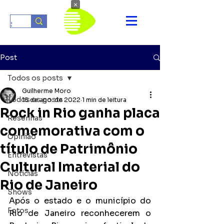
×
Post
Todos os posts
Guilherme Moro
Todos os posts
15 de ago. de 2022
1 min de leitura
Rock in Rio ganha placa
Resenhas
comemorativa com o
Opinião
título de Patrimônio
Entrevistas
Cultural Imaterial do
Notícias
Rio de Janeiro
Shows
Após o estado e o município do 
Fotos
Rio de Janeiro reconhecerem o 