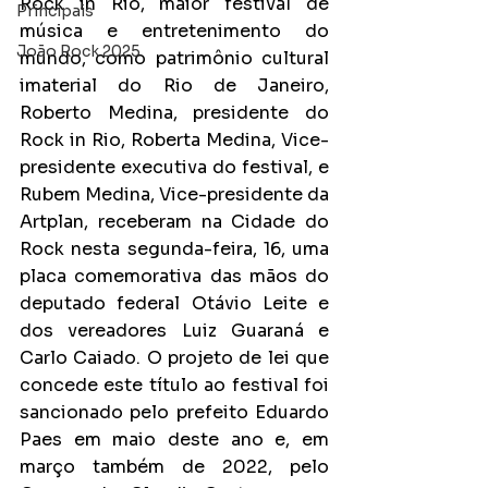
Rock in Rio, maior festival de 
Principais
música e entretenimento do 
João Rock 2025
mundo, como patrimônio cultural 
imaterial do Rio de Janeiro, 
Roberto Medina, presidente do 
Rock in Rio, Roberta Medina, Vice-
presidente executiva do festival, e 
Rubem Medina, Vice-presidente da 
Artplan, receberam na Cidade do 
Rock nesta segunda-feira, 16, uma 
placa comemorativa das mãos do 
deputado federal Otávio Leite e 
dos vereadores Luiz Guaraná e 
Carlo Caiado. O projeto de lei que 
concede este título ao festival foi 
sancionado pelo prefeito Eduardo 
Paes em maio deste ano e, em 
março também de 2022, pelo 