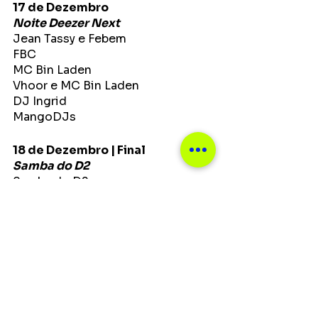
17 de Dezembro 
Noite Deezer Next
Jean Tassy e Febem
FBC
MC Bin Laden
Vhoor e MC Bin Laden
DJ Ingrid
MangoDJs
18 de Dezembro | Final
Samba do D2
Samba do D2
Samba que Elas Querem
Rafa Canholato
TropiCals
Imperadores da Dança
MangoDJS
Serviço:
BUDX @Rio de Janeiro