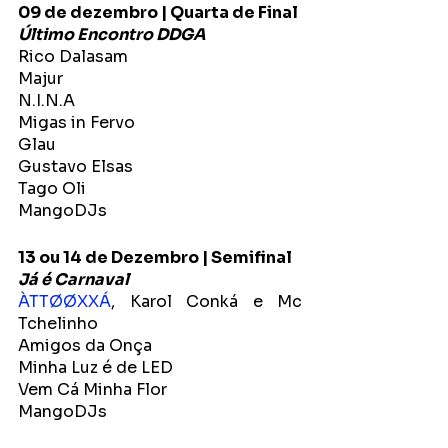
09 de dezembro | Quarta de Final
Último Encontro DDGA
Rico Dalasam
Majur
N.I.N.A
Migas in Fervo
Glau
Gustavo Elsas
Tago Oli
MangoDJs
13 ou 14 de Dezembro | Semifinal
Já é Carnaval
ÀTTØØXXÁ
, Karol Conká e Mc 
Tchelinho
Amigos da Onça
Minha Luz é de LED
Vem Cá Minha Flor
MangoDJs