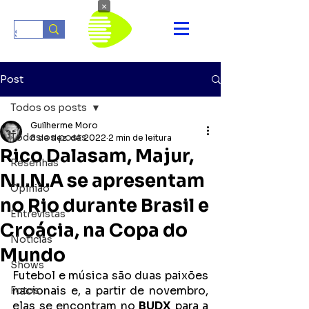
×
Post
Todos os posts
Guilherme Moro
Todos os posts
8 de dez. de 2022
2 min de leitura
Rico Dalasam, Majur,
Resenhas
N.I.N.A se apresentam
Opinião
no Rio durante Brasil e
Entrevistas
Croácia, na Copa do
Notícias
Mundo
Shows
Futebol e música são duas paixões 
nacionais e, a partir de novembro, 
Fotos
elas se encontram no 
BUDX
 para a 