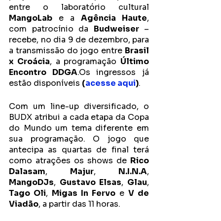
entre o laboratório cultural 
MangoLab
 e a 
Agência Haute
, 
com patrocínio da 
Budweiser
 – 
recebe, no dia 9 de dezembro, para 
a transmissão do jogo entre 
Brasil 
x Croácia
, a programação 
Último 
Encontro DDGA
.Os ingressos já 
estão disponíveis 
(
acesse aqui
)
. 
Com um line-up diversificado, o 
BUDX atribui a cada etapa da Copa 
do Mundo um tema diferente em 
sua programação. O jogo que 
antecipa as quartas de final terá 
como atrações os shows de 
Rico 
Dalasam
, 
Majur
, 
N.I.N.A
, 
MangoDJs
, 
Gustavo Elsas
, 
Glau
, 
Tago Oli
, 
Migas In Fervo
 e 
V de 
Viadão
, a partir das 11 horas. 