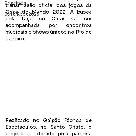
Principais
transmissão oficial dos jogos da 
Copa do Mundo 2022. A busca 
João Rock 2025
pela taça no Catar vai ser 
acompanhada por encontros 
musicais e shows únicos no Rio de 
Janeiro. 
Realizado no Galpão Fábrica de 
Espetáculos, no Santo Cristo, o 
projeto – liderado pela parceria 