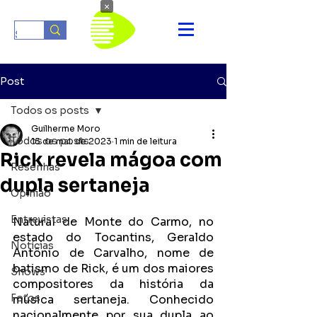
×
Post
Todos os posts
Guilherme Moro
Todos os posts
15 de mai. de 2023
1 min de leitura
Rick revela mágoa com
Resenhas
dupla sertaneja
Opinião
Entrevistas
Natural de Monte do Carmo, no 
estado do Tocantins, Geraldo 
Notícias
Antônio de Carvalho, nome de 
batismo de Rick, é um dos maiores 
Shows
compositores da história da 
Fotos
música sertaneja. Conhecido 
nacionalmente por sua dupla ao 