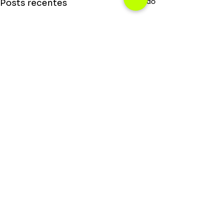
Ver tudo
Posts recentes
Saiba o que rola no mundo da