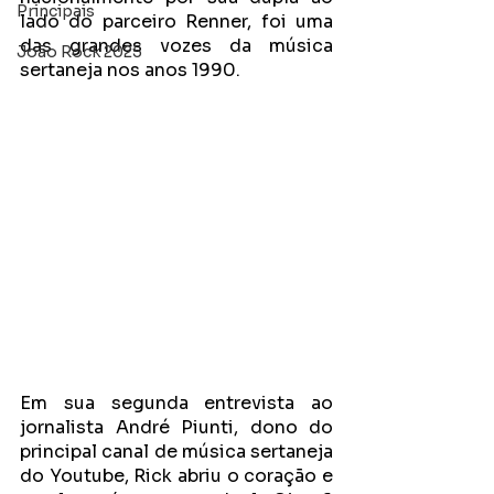
Principais
lado do parceiro Renner, foi uma 
das grandes vozes da música 
João Rock 2025
sertaneja nos anos 1990.
Em sua segunda entrevista ao 
jornalista André Piunti, dono do 
principal canal de música sertaneja 
do Youtube, Rick abriu o coração e 