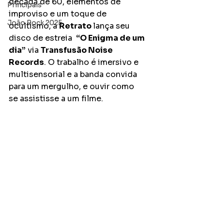
década de 60, elementos de 
Principais
improviso e um toque de 
João Rock 2025
ocultismo, a 
Retrato 
lança seu 
disco de estreia  
“O Enigma de um 
dia”
 via 
Transfusão Noise 
Records
. O trabalho é imersivo e 
multisensorial e a banda convida 
para um mergulho, e ouvir como 
se assistisse a um filme.