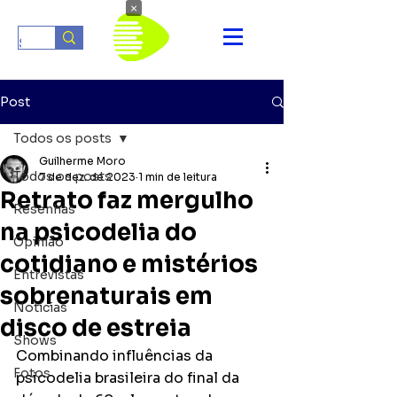
×
Post
Todos os posts
Guilherme Moro
Todos os posts
7 de dez. de 2023
1 min de leitura
Retrato faz mergulho
Resenhas
na psicodelia do
Opinião
cotidiano e mistérios
Entrevistas
sobrenaturais em
Notícias
disco de estreia
Shows
Combinando influências da 
Fotos
psicodelia brasileira do final da 