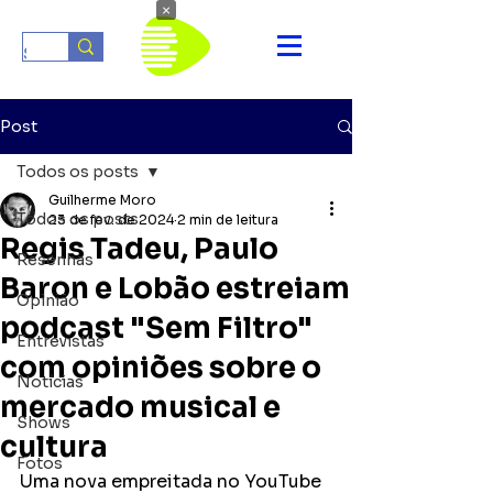
×
Post
Todos os posts
Guilherme Moro
Todos os posts
23 de fev. de 2024
2 min de leitura
Regis Tadeu, Paulo
Resenhas
Baron e Lobão estreiam
Opinião
podcast "Sem Filtro"
Entrevistas
com opiniões sobre o
Notícias
mercado musical e
Shows
cultura
Fotos
Uma nova empreitada no YouTube 