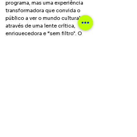
programa, mas uma experiência 
transformadora que convida o 
público a ver o mundo cultural 
através de uma lente crítica, 
enriquecedora e “sem filtro". O 
canal Regis Tadeu é um dos mais 
conceituados sobre música no 
Brasil, contando com mais de 670 
mil inscritos e mais de três 
milhões de visualizações/mês. 
Notícias