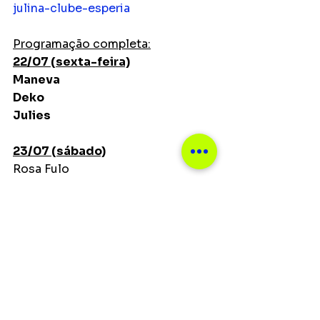
julina-clube-esperia
Programação completa:
22/07 (sexta-feira)
Maneva
Deko
Julies
23/07 (sábado)
Rosa Fulo
Salu
Smolka
24/07 (domingo)
Samprazer
Nego a Toa
Mary e Túlio
29/07 (sexta-feira)