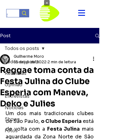
×
Post
Todos os posts
Guilherme Moro
Todos os posts
13 de jul. de 2022
2 min de leitura
Reggae toma conta da
Resenhas
Festa Julina do Clube
Opinião
Esperia com Maneva,
Entrevistas
Deko e Julies
Notícias
Um dos mais tradicionais clubes 
Shows
de São Paulo, 
o Clube Esperia
 está 
de volta com a 
Festa Julina
 mais 
Fotos
aguardada da Zona Norte de São 