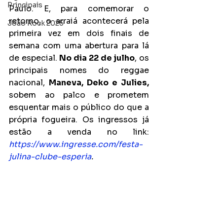
Principais
Paulo. E, para comemorar o 
retorno, o arraiá acontecerá pela 
João Rock 2025
primeira vez em dois finais de 
semana com uma abertura para lá 
de especial. 
No dia 22 de julho
, os 
principais nomes do reggae 
nacional, 
Maneva, Deko e Julies, 
sobem ao palco e prometem 
esquentar mais o público do que a 
própria fogueira. Os ingressos já 
estão a venda no link: 
https://www.ingresse.com/festa-
julina-clube-esperia
.