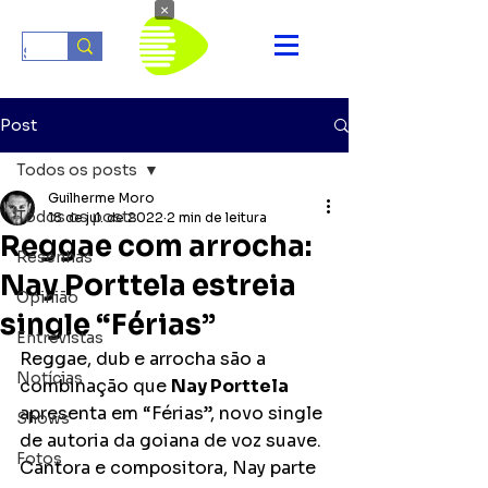
×
Post
Todos os posts
Guilherme Moro
Todos os posts
18 de jul. de 2022
2 min de leitura
Reggae com arrocha:
Resenhas
Nay Porttela estreia
Opinião
single “Férias”
Entrevistas
Reggae, dub e arrocha são a 
Notícias
combinação que 
Nay Porttela
apresenta em “Férias”, novo single 
Shows
de autoria da goiana de voz suave. 
Fotos
Cantora e compositora, Nay parte 