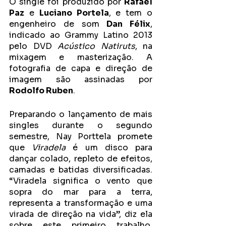
O single foi produzido por 
Rafael 
Paz
 e 
Luciano Portela
, e tem o 
engenheiro de som 
Dan Félix
, 
indicado ao Grammy Latino 2013 
pelo DVD 
Acústico Natiruts
, na 
mixagem e masterização. A 
fotografia de capa e direção de 
imagem são assinadas por 
Rodolfo Ruben
.
Preparando o lançamento de mais 
singles durante o segundo 
semestre, Nay Porttela promete 
que 
Viradela
 é um disco para 
dançar colado, repleto de efeitos, 
camadas e batidas diversificadas. 
“Viradela significa o vento que 
sopra do mar para a terra, 
representa a transformação e uma 
virada de direção na vida”, diz ela 
sobre este primeiro trabalho, 