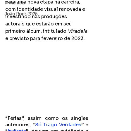
para uma nova etapa na carreira, 
Principais
com identidade visual renovada e 
João Rock 2025
investindo nas produções 
autorais que estarão em seu 
primeiro álbum, intitulado 
Viradela
e previsto para fevereiro de 2023.
“Férias”, assim como os singles 
anteriores, “
Só Trago Verdades
” e 