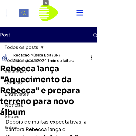
×
Post
Todos os posts
Redação Música Boa (SP)
Todos os posts
8 de mar. de 2024
1 min de leitura
Rebecca lança
Resenhas
"Aquecimento da
Opinião
Rebecca" e prepara
Entrevistas
terreno para novo
Notícias
álbum
Shows
Depois de muitas expectativas, a 
Fotos
cantora Rebecca lança o 