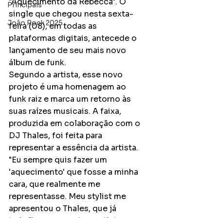
"Aquecimento da Rebecca". O 
Principais
single que chegou nesta sexta-
João Rock 2025
feira (08), em todas as 
plataformas digitais, antecede o 
lançamento de seu mais novo 
álbum de funk.
Segundo a artista, esse novo 
projeto é uma homenagem ao 
funk raiz e marca um retorno às 
suas raízes musicais. A faixa, 
produzida em colaboração com o 
DJ Thales, foi feita para 
representar a essência da artista. 
"Eu sempre quis fazer um 
'aquecimento' que fosse a minha 
cara, que realmente me 
representasse. Meu stylist me 
apresentou o Thales, que já 