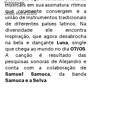
Principais
musicais em sua assinatura: ritmos 
que raramente convergem e a 
João Rock 2025
união de instrumentos tradicionais 
de diferentes países latinos. Na 
diversidade ele encontra 
inspiração, que agora desabrocha 
na bela e dançante 
Luna
, single 
que chega ao mundo no dia 
07/05
. 
A canção é resultado das 
pesquisas sonoras de Alejandro e 
conta com a colaboração de 
Samuel Samuca
, da banda 
Samuca e a Selva
.