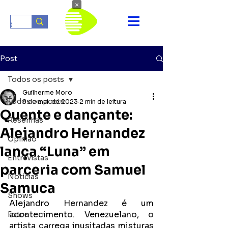
×
Post
Todos os posts
Guilherme Moro
Todos os posts
8 de mai. de 2023
2 min de leitura
Quente e dançante:
Resenhas
Alejandro Hernandez
Opinião
lança “Luna” em
Entrevistas
parceria com Samuel
Notícias
Samuca
Shows
Alejandro Hernandez é um 
acontecimento. Venezuelano, o 
Fotos
artista carrega inusitadas misturas 