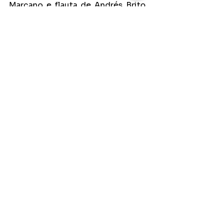
Marcano e flauta de Andrés Brito, 
Luna é a primeira de diversas 
canções que Alejandro Hernandez 
prepara em parceria com músicos 
brasileiros, buscando através da 
mistura e da colaboração, inéditas 
combinações musicais.
Ver tudo
Posts recentes