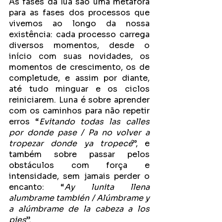
As fases da lua são uma metáfora 
para as fases dos processos que 
vivemos ao longo da nossa 
existência: cada processo carrega 
diversos momentos, desde o 
início com suas novidades, os 
momentos de crescimento, os de 
completude, e assim por diante, 
até tudo minguar e os ciclos 
reiniciarem. Luna é sobre aprender 
com os caminhos para não repetir 
erros “
Evitando todas las calles 
por donde pase / Pa no volver a 
tropezar donde ya tropecé
”, e 
também sobre passar pelos 
obstáculos com força e 
intensidade, sem jamais perder o 
encanto: “
Ay lunita llena 
alumbrame también / Alúmbrame y 
a alúmbrame de la cabeza a los 
pies
”.