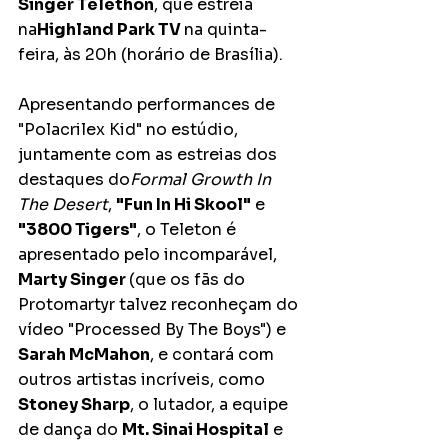
Singer Telethon
, que estreia 
na
Highland Park TV 
na quinta-
feira, às 20h (horário de Brasília). 
Apresentando performances de 
"Polacrilex Kid" no estúdio, 
juntamente com as estreias dos 
destaques do
Formal Growth In 
The Desert
, 
"Fun In Hi Skool"
 e
"3800 Tigers"
, o Teleton é 
apresentado pelo incomparável, 
Marty Singer 
(que os fãs do 
Protomartyr talvez reconheçam do 
vídeo "Processed By The Boys") e 
Sarah McMahon
, e contará com 
outros artistas incríveis, como 
Stoney Sharp
, o lutador, a equipe 
de dança do 
Mt. Sinai Hospital
 e 