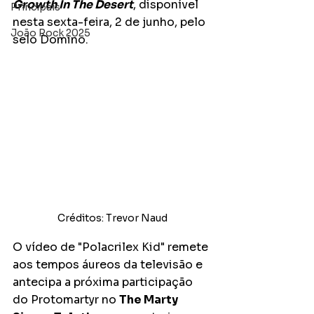
Growth In The Desert
, disponível 
Principais
nesta sexta-feira, 2 de junho, pelo 
João Rock 2025
selo Domino. 
Créditos: Trevor Naud
O vídeo de "Polacrilex Kid" remete 
aos tempos áureos da televisão e 
antecipa a próxima participação 
do Protomartyr no 
The Marty 