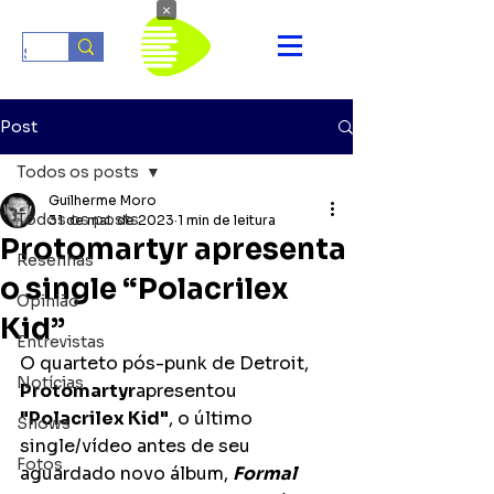
×
Post
Todos os posts
Guilherme Moro
Todos os posts
31 de mai. de 2023
1 min de leitura
Protomartyr apresenta
Resenhas
o single “Polacrilex
Opinião
Kid”
Entrevistas
O quarteto pós-punk de Detroit, 
Notícias
Protomartyr
apresentou 
"Polacrilex Kid"
, o último 
Shows
single/vídeo antes de seu 
Fotos
aguardado novo álbum, 
Formal 