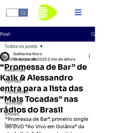
Post
Todos os posts
Guilherme Moro
Todos os posts
18 de mai. de 2023
2 min de leitura
“Promessa de Bar” de
Resenhas
Kaik & Alessandro
Opinião
entra para a lista das
Entrevistas
“Mais Tocadas” nas
Notícias
rádios do Brasil
Shows
“Promessa de Bar”, primeiro single 
Fotos
do DVD “Ao Vivo em Goiânia” da 