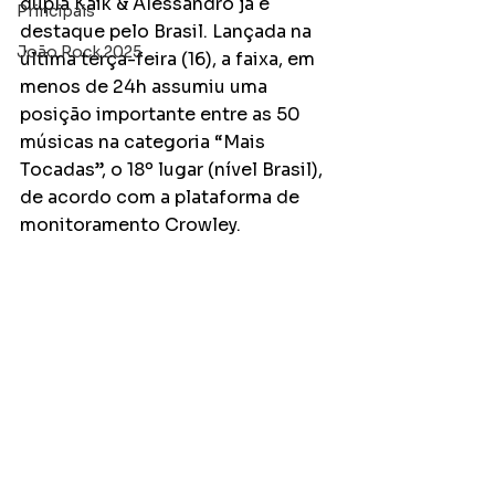
dupla Kaik & Alessandro já é 
Principais
destaque pelo Brasil. Lançada na 
João Rock 2025
última terça-feira (16), a faixa, em 
menos de 24h assumiu uma 
posição importante entre as 50 
músicas na categoria “Mais 
Tocadas”, o 18º lugar (nível Brasil), 
de acordo com a plataforma de 
monitoramento Crowley. 