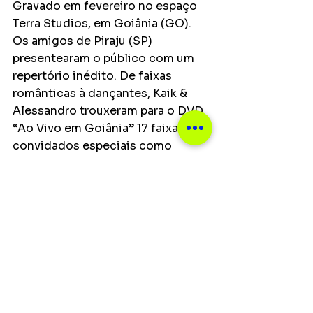
Gravado em fevereiro no espaço 
Terra Studios, em Goiânia (GO). 
Os amigos de Piraju (SP) 
presentearam o público com um 
repertório inédito. De faixas 
românticas à dançantes, Kaik & 
Alessandro trouxeram para o DVD 
“Ao Vivo em Goiânia” 17 faixas e 
convidados especiais como 
Pedro Paulo & Alex (PPA), 
Guilherme & Benuto, Gian e 
Giovani e Ícaro e Gilmar. 
Ver tudo
Posts recentes