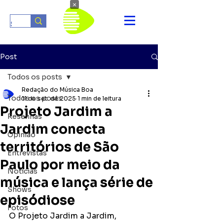
×
Post
Todos os posts
Redação do Música Boa
Todos os posts
11 de set. de 2025
1 min de leitura
Projeto Jardim a
Resenhas
Jardim conecta
Opinião
territórios de São
Entrevistas
Paulo por meio da
Notícias
música e lança série de
Shows
episódiose
Fotos
O Projeto Jardim a Jardim, 