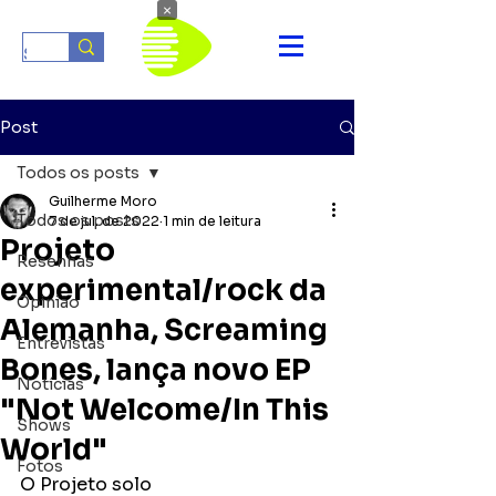
×
Post
Todos os posts
Guilherme Moro
Todos os posts
7 de jul. de 2022
1 min de leitura
Projeto
Resenhas
experimental/rock da
Opinião
Alemanha, Screaming
Entrevistas
Bones, lança novo EP
Notícias
"Not Welcome/In This
Shows
World"
Fotos
O Projeto solo 