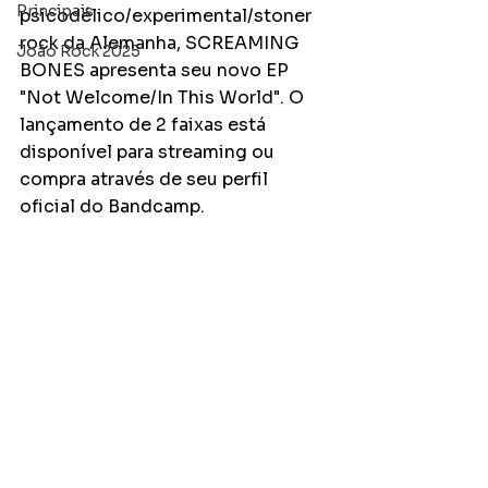
Principais
psicodélico/experimental/stoner 
rock da Alemanha, SCREAMING 
João Rock 2025
BONES apresenta seu novo EP 
"Not Welcome/In This World". O 
lançamento de 2 faixas está 
disponível para streaming ou 
compra através de seu perfil 
oficial do Bandcamp.