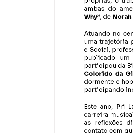
próprias, o tr
ambas do ame
Why”
, de 
Norah
Atuando no cená
uma trajetória 
e Social, profes
publicado um l
participou da Bi
Colorido da Gi
dormente e hobb
participando inc
Este ano, Pri 
carreira musica
as reflexões 
contato com qu