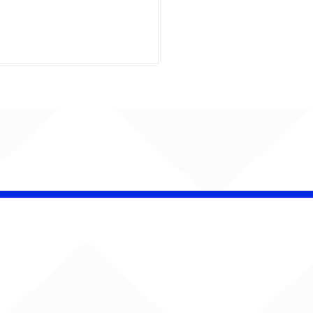
é Pacheco e Ubandu
erram trajetória com
iovisual gravado na
ção Ferroviária de
ru