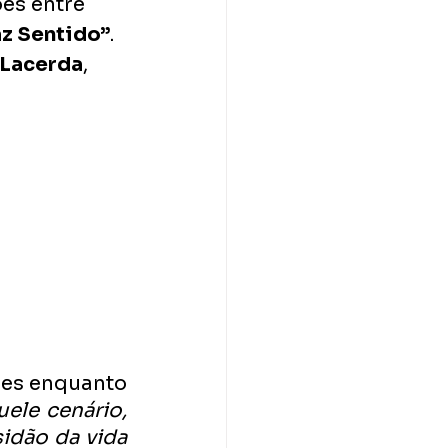
es entre 
z Sentido”
. 
 Lacerda
, 
ões enquanto 
ele cenário, 
idão da vida 