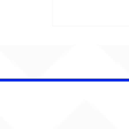
CHAMELEO acerta as
contas com o passado
em “Versão dos Fatos”