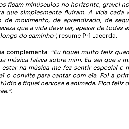
s ficam minúsculos no horizonte, gravei no 
ra que simplesmente fluíram. A vida cada v
do de movimento, de aprendizado, de segui
veza que a vida deve ter, apesar de todas a
 longo do caminho”
, resume Pri Lacerda.
ícia complementa:
 “Eu fiquei muito feliz qua
a música falava sobre mim. Eu sei que a m
estar na música me fez sentir especial e m
l o convite para cantar com ela. Foi a prim
údio e fiquei nervosa e animada. Fico feliz de
e.”.