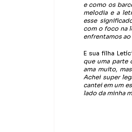
e como os barco
melodia e a let
esse significa
com o foco na le
enfrentamos ao
E sua filha Let
que uma parte d
ama muito, mas 
Achei super lega
cantei em um est
lado da minha mã