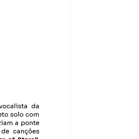
ocalista da 
eto solo com 
iam a ponte 
de canções 