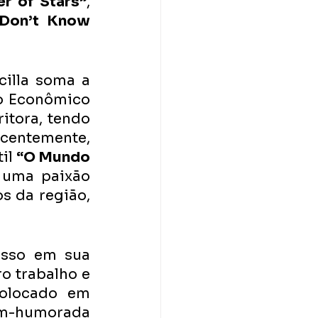
er of Stars”
, 
“Don’t Know 
illa soma a 
to Econômico 
itora, tendo 
entemente, 
il 
“O Mundo 
 uma paixão 
s da região, 
sso em sua 
o trabalho e 
olocado em 
em-humorada 