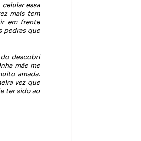
celular essa 
ez mais tem 
r em frente 
s pedras que 
ndo descobri 
inha mãe me 
uito amada. 
eira vez que 
 ter sido ao 