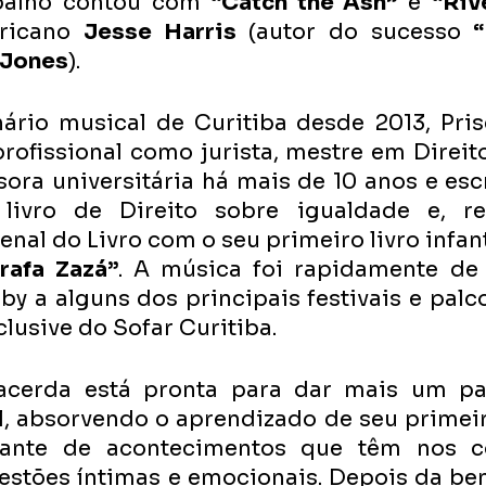
abalho contou com 
“Catch the Ash”
 e 
“Riv
ricano 
Jesse Harris
 (autor do sucesso
 
 Jones
). 
rio musical de Curitiba desde 2013, Prisc
profissional como jurista, mestre em Direi
sora universitária há mais de 10 anos e escr
ivro de Direito sobre igualdade e, rec
enal do Livro com o seu primeiro livro infant
rafa Zazá”
. A música foi rapidamente de
y a alguns dos principais festivais e palco
lusive do Sofar Curitiba.
Lacerda está pronta para dar mais um pa
l, absorvendo o aprendizado de seu primeir
diante de acontecimentos que têm nos c
estões íntimas e emocionais. Depois da b