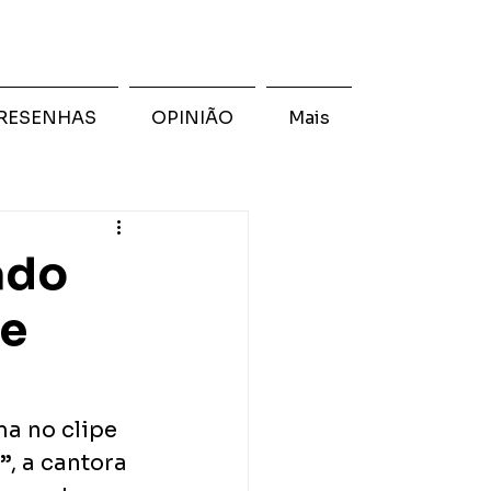
RESENHAS
OPINIÃO
Mais
cado
re
ma no clipe
”
, a cantora 