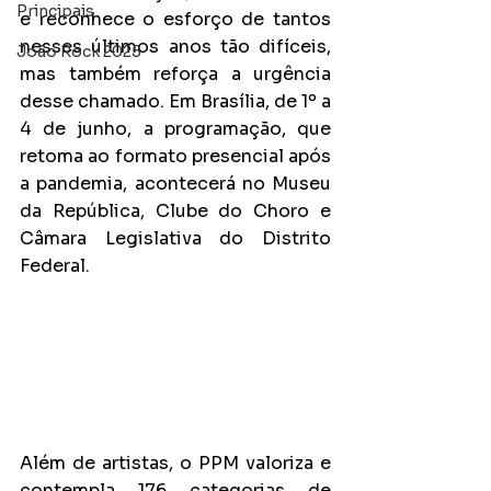
Principais
e reconhece o esforço de tantos 
nesses últimos anos tão difíceis, 
João Rock 2025
mas também reforça a urgência 
desse chamado. Em Brasília, de 1º a 
4 de junho, a programação, que 
retoma ao formato presencial após 
a pandemia, acontecerá no Museu 
da República, Clube do Choro e 
Câmara Legislativa do Distrito 
Federal.
Além de artistas, o PPM valoriza e 
contempla 176 categorias de 