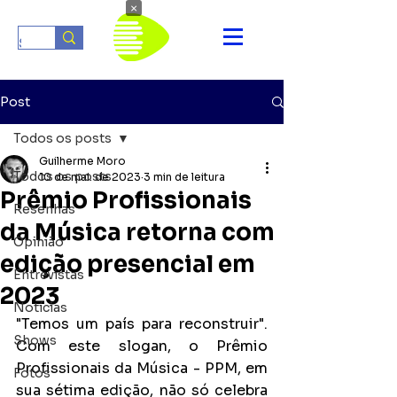
×
Post
Todos os posts
Guilherme Moro
Todos os posts
10 de mai. de 2023
3 min de leitura
Prêmio Profissionais
Resenhas
da Música retorna com
Opinião
edição presencial em
Entrevistas
2023
Notícias
"Temos um país para reconstruir". 
Shows
Com este slogan, o Prêmio 
Profissionais da Música - PPM, em 
Fotos
sua sétima edição, não só celebra 