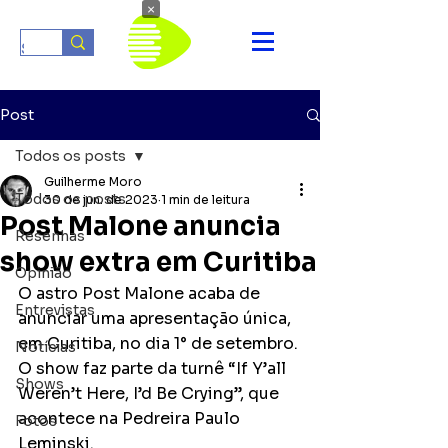
×
Post
Todos os posts
Guilherme Moro
Todos os posts
30 de jun. de 2023
1 min de leitura
Post Malone anuncia
Resenhas
show extra em Curitiba
Opinião
O astro Post Malone acaba de 
Entrevistas
anunciar uma apresentação única, 
em Curitiba, no dia 1° de setembro. 
Notícias
O show faz parte da turnê “If Y’all 
Shows
Weren’t Here, I’d Be Crying”, que 
acontece na Pedreira Paulo 
Fotos
Leminski.