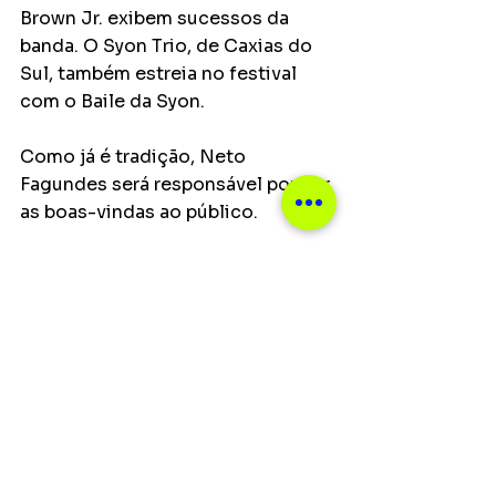
Brown Jr. exibem sucessos da 
banda. O Syon Trio, de Caxias do 
Sul, também estreia no festival 
com o Baile da Syon.
Como já é tradição, Neto 
Fagundes será responsável por dar 
as boas-vindas ao público.
— O Planeta Atlântida, que 
atravessou gerações, segue 
pulsando como uma das maiores 
celebrações culturais do Brasil. Há 
30 anos, nosso ritmo eclético faz 
o som ganhar vida e transforma 
música, emoção e alegria em uma 
experiência única no sul do país — 
afirma Gustavo Sirotsky, diretor 