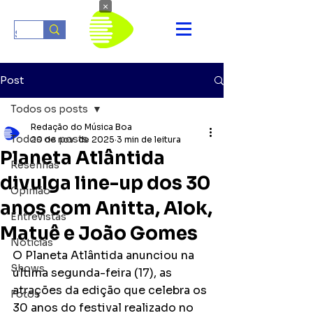
×
Post
Todos os posts
Redação do Música Boa
Todos os posts
20 de nov. de 2025
3 min de leitura
Planeta Atlântida
Resenhas
divulga line-up dos 30
Opinião
anos com Anitta, Alok,
Entrevistas
Matuê e João Gomes
Notícias
O Planeta Atlântida anunciou na 
Shows
última segunda-feira (17), as 
atrações da edição que celebra os 
Fotos
30 anos do festival realizado no 