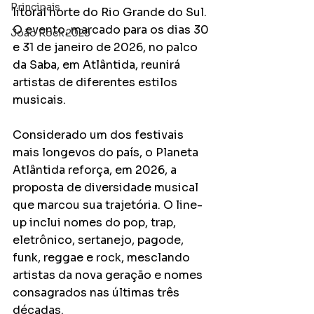
Principais
litoral norte do Rio Grande do Sul. 
O evento, marcado para os dias 30 
João Rock 2025
e 31 de janeiro de 2026, no palco 
da Saba, em Atlântida, reunirá 
artistas de diferentes estilos 
musicais. 
Considerado um dos festivais 
mais longevos do país, o Planeta 
Atlântida reforça, em 2026, a 
proposta de diversidade musical 
que marcou sua trajetória. O line-
up inclui nomes do pop, trap, 
eletrônico, sertanejo, pagode, 
funk, reggae e rock, mesclando 
artistas da nova geração e nomes 
consagrados nas últimas três 
décadas.