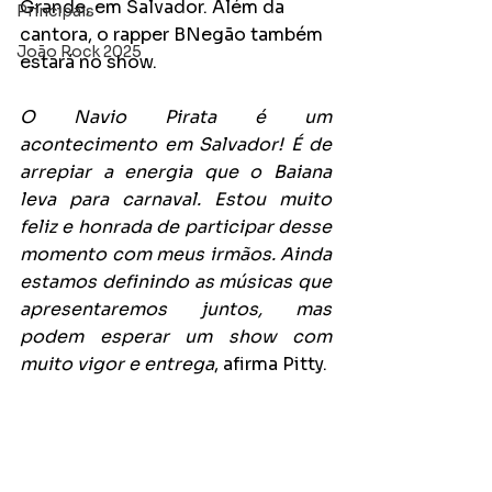
Grande, em Salvador. Além da 
Principais
cantora, o rapper BNegão também 
João Rock 2025
estará no show.
O Navio Pirata é um 
acontecimento em Salvador! É de 
arrepiar a energia que o Baiana 
leva para carnaval. Estou muito 
feliz e honrada de participar desse 
momento com meus irmãos. Ainda 
estamos definindo as músicas que 
apresentaremos juntos, mas 
podem esperar um show com 
muito vigor e entrega
, afirma Pitty.