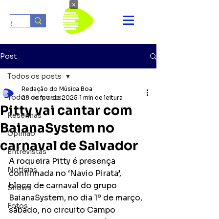
×
Post
Todos os posts
Redação do Música Boa
Todos os posts
28 de fev. de 2025
1 min de leitura
Pitty vai cantar com
Resenhas
BaianaSystem no
Opinião
carnaval de Salvador
Entrevistas
A roqueira Pitty é presença 
Notícias
confirmada no ‘Navio Pirata’, 
bloco de carnaval do grupo 
Shows
BaianaSystem, no dia 1º de março, 
Fotos
sábado, no circuito Campo 