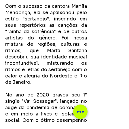
Com o sucesso da cantora Marília 
Mendonça, ela se apaixonou pelo 
estilo “sertanejo”, inserindo em 
seus repertórios as canções da 
“rainha da sofrência” e de outros 
artistas do gênero. Foi nessa 
mistura de regiões, culturas e 
ritmos, que Marta Santana 
descobriu sua identidade musical 
inconfundível, misturando os 
ritmos e letras do sertanejo com o 
calor e alegria do Nordeste e Rio 
de Janeiro. 
No ano de 2020 gravou seu 1° 
single "Vai Sossegar", lançado no 
auge da pandemia de coronavírus 
e em meio a lives e isolamento 
social. Com o ótimo desempenho 
da música, hoje a canção faz parte 