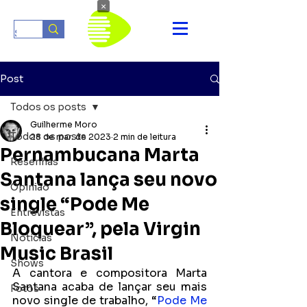
×
Post
Todos os posts
Guilherme Moro
Todos os posts
28 de mar. de 2023
2 min de leitura
Pernambucana Marta
Resenhas
Santana lança seu novo
Opinião
single “Pode Me
Entrevistas
Bloquear”, pela Virgin
Notícias
Music Brasil
Shows
A cantora e compositora Marta 
Santana acaba de lançar seu mais 
Fotos
novo single de trabalho, “
Pode Me 