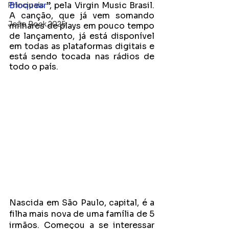
Bloquear
”, pela Virgin Music Brasil. 
Principais
A canção, que já vem somando 
João Rock 2025
milhares de plays em pouco tempo 
de lançamento, já está disponível 
em todas as plataformas digitais e 
está sendo tocada nas rádios de 
todo o país.
Nascida em São Paulo, capital, é a 
filha mais nova de uma família de 5 
irmãos. Começou a se interessar 