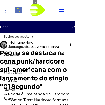
×
Post
Todos os posts
Guilherme Moro
Todos os posts
3 de ago. de 2022
2 min de leitura
Peoria se destaca na
Resenhas
cena punk/hardcore
Opinião
sul-americana com o
Entrevistas
lançamento do single
Notícias
"01 Segundo"
Shows
A Peoria é uma banda de Hardcore 
Fotos
Melódico/Post Hardcore formada 