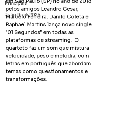
em São Paulo (SP) no ano de 2018 
Principais
pelos amigos Leandro Cesar, 
João Rock 2025
Marcelo Ferreira, Danilo Coleta e 
Raphael Martins lança novo single 
"01 Segundos" em todas as 
plataformas de streaming.  O 
quarteto faz um som que mistura 
velocidade, peso e melodia, com 
letras em português que abordam 
temas como questionamentos e 
transformações.