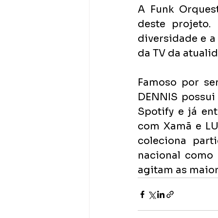
A Funk Orquest
deste projeto.
diversidade e a
da TV da atuali
Famoso por ser
DENNIS possui 
Spotify e já en
com Xamã e LUD
coleciona part
nacional como 
agitam as maiore