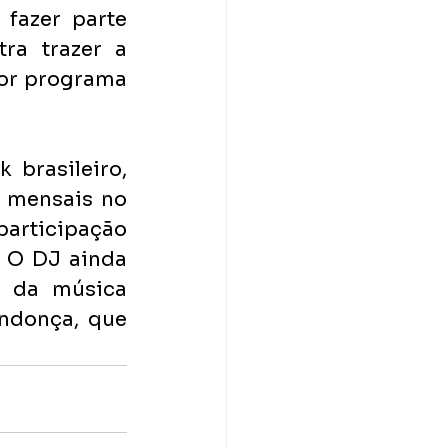
azer parte 
a trazer a 
or programa 
brasileiro, 
 mensais no 
articipação 
 O DJ ainda 
 da música 
ndonça, que 