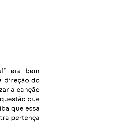
l” era bem 
 direção do 
zar a canção 
questão que 
iba que essa 
ra pertença 