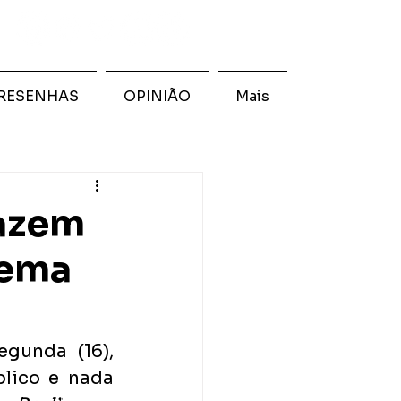
RESENHAS
OPINIÃO
Mais
fazem
tema
unda (16), 
ico e nada 