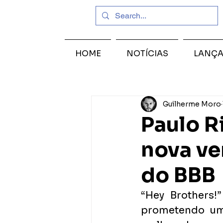
HOME
NOTÍCIAS
LANÇ
Guilherme Moro
Paulo R
nova ve
do BBB
“Hey Brothers!
prometendo uma