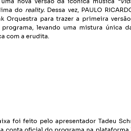
 uma nova versão da icônica música 
“Vid
lima do 
reality. 
Dessa vez, PAULO RICARDO
k Orquestra para trazer a primeira versão
programa, levando uma mistura única da
ca com a erudita.
aixa foi feito pelo apresentador Tadeu S
a conta oficial do programa na plataforma T