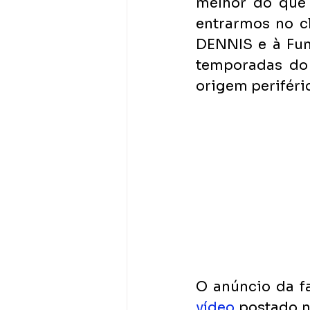
melhor do que
entrarmos no c
DENNIS e à Fun
temporadas do 
origem periféri
O anúncio da f
vídeo
 postado n