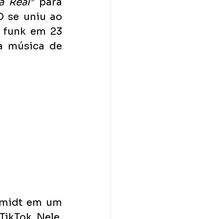
a Real”
 para 
 se uniu ao 
 funk em 23 
 música de 
chmidt em um
ikTok. Nele, 