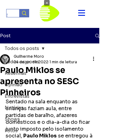
×
Post
Todos os posts
Guilherme Moro
Todos os posts
24 de jun. de 2022
1 min de leitura
Paulo Miklos se
Resenhas
apresenta no SESC
Opinião
Pinheiros
Entrevistas
Sentado na sala enquanto as 
Notícias
crianças faziam aula, entre 
partidas de baralho, afazeres 
Shows
domésticos e o dia-a-dia do ficar 
junto imposto pelo isolamento 
Fotos
social, 
Paulo Miklos
 se entregou à 