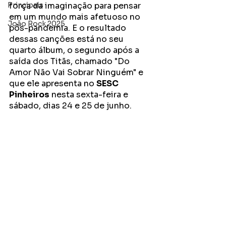
Principais
força da imaginação para pensar 
em um mundo mais afetuoso no 
João Rock 2025
pós-pandemia. E o resultado 
dessas canções está no seu 
quarto álbum, o segundo após a 
saída dos Titãs, chamado "Do 
Amor Não Vai Sobrar Ninguém" e 
que ele apresenta no 
SESC 
Pinheiros
 nesta sexta-feira e 
sábado, dias 24 e 25 de junho.