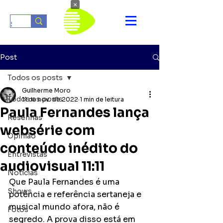
×
Post
Todos os posts
Guilherme Moro
Todos os posts
11 de nov. de 2022
1 min de leitura
Paula Fernandes lança
Resenhas
websérie com
Opinião
conteúdo inédito do
Entrevistas
audiovisual 11:11
Notícias
Que Paula Fernandes é uma 
Shows
potência e referência sertaneja e 
musical mundo afora, não é 
Fotos
segredo. A prova disso está em 