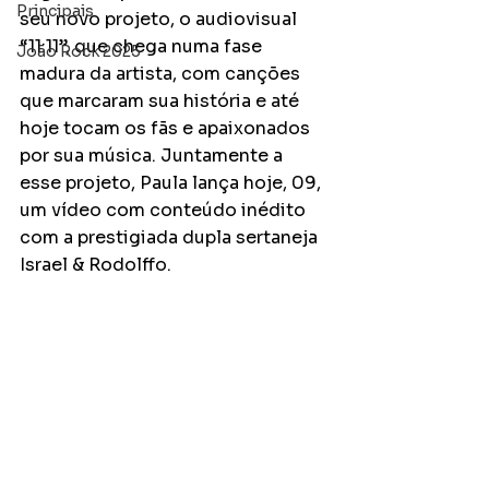
Principais
seu novo projeto, o audiovisual 
“11:11”, que chega numa fase 
João Rock 2025
madura da artista, com canções 
que marcaram sua história e até 
hoje tocam os fãs e apaixonados 
por sua música. Juntamente a 
esse projeto, Paula lança hoje, 09, 
um vídeo com conteúdo inédito 
com a prestigiada dupla sertaneja 
Israel & Rodolffo.