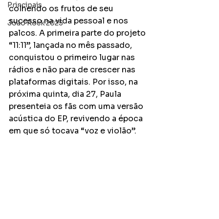
Principais
colhendo os frutos de seu 
sucesso na vida pessoal e nos 
João Rock 2025
palcos. A primeira parte do projeto 
“11:11”, lançada no mês passado, 
conquistou o primeiro lugar nas 
rádios e não para de crescer nas 
plataformas digitais. Por isso, na 
próxima quinta, dia 27, Paula 
presenteia os fãs com uma versão 
acústica do EP, revivendo a época 
em que só tocava “voz e violão”.