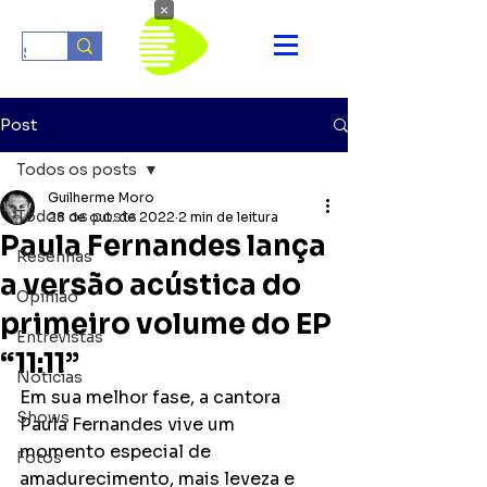
×
Post
Todos os posts
Guilherme Moro
Todos os posts
28 de out. de 2022
2 min de leitura
Paula Fernandes lança
Resenhas
a versão acústica do
Opinião
primeiro volume do EP
Entrevistas
“11:11”
Notícias
Em sua melhor fase, a cantora 
Shows
Paula Fernandes vive um 
momento especial de 
Fotos
amadurecimento, mais leveza e  