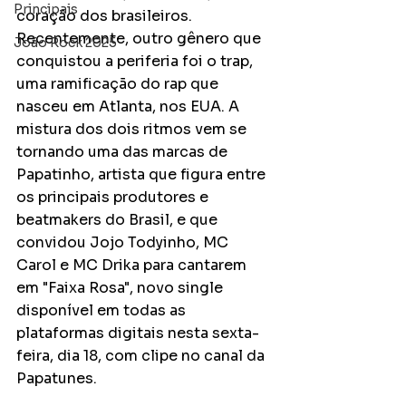
Principais
coração dos brasileiros. 
Recentemente, outro gênero que 
João Rock 2025
conquistou a periferia foi o trap, 
uma ramificação do rap que 
nasceu em Atlanta, nos EUA. A 
mistura dos dois ritmos vem se 
tornando uma das marcas de 
Papatinho, artista que figura entre 
os principais produtores e 
beatmakers do Brasil, e que 
convidou Jojo Todyinho, MC 
Carol e MC Drika para cantarem 
em "Faixa Rosa", novo single 
disponível em todas as 
plataformas digitais nesta sexta-
feira, dia 18, com clipe no canal da 
Papatunes. 