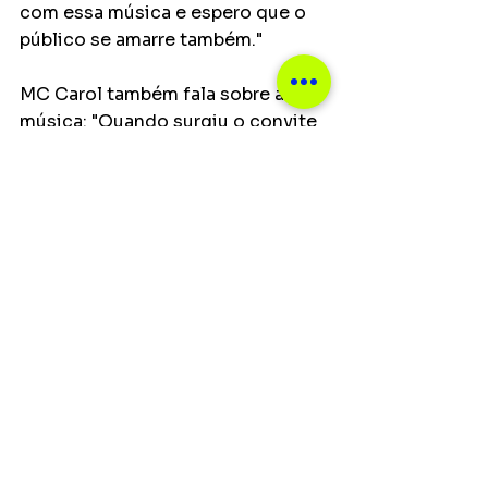
com essa música e espero que o 
público se amarre também."
MC Carol também fala sobre a 
música: "Quando surgiu o convite 
eu fiquei muito feliz mesmo 
porque o Papatinho tem uma vibe 
incrível! Realmente só ele para 
conseguir reunir tanta gente boa. 
Tô muito animada com esse 
lançamento e já falei pra ele me 
chamar de novo!"
Notícias