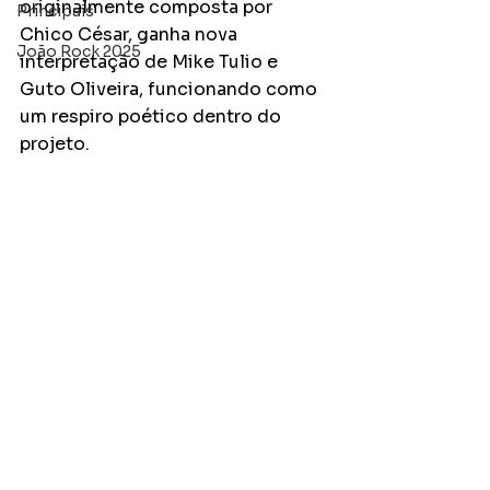
originalmente composta por 
Principais
Chico César, ganha nova 
João Rock 2025
interpretação de Mike Tulio e 
Guto Oliveira, funcionando como 
um respiro poético dentro do 
projeto.