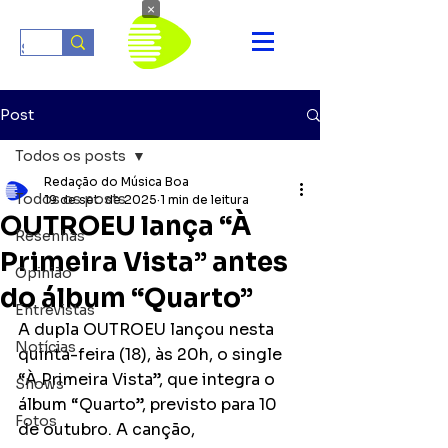
×
Post
Todos os posts
Redação do Música Boa
Todos os posts
19 de set. de 2025
1 min de leitura
OUTROEU lança “À
Resenhas
Primeira Vista” antes
Opinião
do álbum “Quarto”
Entrevistas
A dupla OUTROEU lançou nesta 
Notícias
quinta-feira (18), às 20h, o single 
“À Primeira Vista”, que integra o 
Shows
álbum “Quarto”, previsto para 10 
Fotos
de outubro. A canção, 