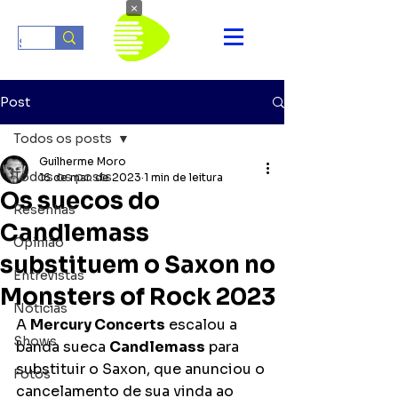
×
Post
Todos os posts
Guilherme Moro
Todos os posts
16 de mar. de 2023
1 min de leitura
Os suecos do
Resenhas
Candlemass
Opinião
substituem o Saxon no
Entrevistas
Monsters of Rock 2023
Notícias
A 
Mercury Concerts
 escalou a 
Shows
banda sueca 
Candlemass
 para 
substituir o Saxon, que anunciou o 
Fotos
cancelamento de sua vinda ao 