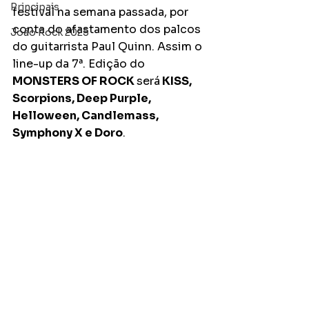
Principais
festival na semana passada, por 
conta do afastamento dos palcos 
João Rock 2025
do guitarrista Paul Quinn. Assim o 
line-up da 7ª. Edição do 
MONSTERS OF ROCK 
será
 KISS, 
Scorpions, Deep Purple, 
Helloween, Candlemass, 
Symphony X e Doro
.