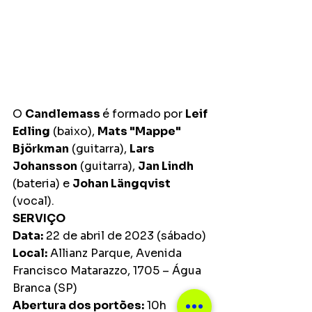
O 
Candlemass 
é formado por 
Leif 
Edling
 (baixo), 
Mats "Mappe" 
Björkman
 (guitarra), 
Lars 
Johansson
 (guitarra), 
Jan Lindh
(bateria) e 
Johan Längqvist
(vocal).
SERVIÇO
Data:
 22 de abril de 2023 (sábado)
Local:
 Allianz Parque, Avenida 
Francisco Matarazzo, 1705 – Água 
Branca (SP)
Abertura dos portões:
 10h