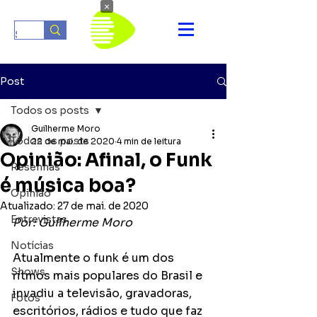
×
Post
Todos os posts
Guilherme Moro
Todos os posts
22 de mai. de 2020
4 min de leitura
Opinião: Afinal, o Funk
Resenhas
é música boa?
Opinião
Atualizado:
27 de mai. de 2020
Entrevistas
Por: Guilherme Moro
Notícias
Atualmente o funk é um dos 
Shows
ritmos mais populares do Brasil e 
invadiu a televisão, gravadoras,  
Fotos
escritórios, rádios e tudo que faz 