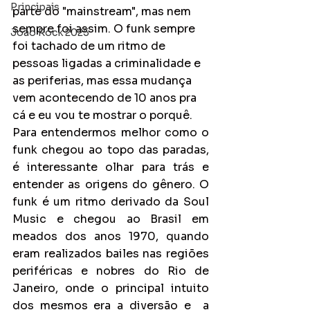
Principais
parte do "mainstream", mas nem 
sempre foi assim. O funk sempre 
João Rock 2025
foi tachado de um ritmo de 
pessoas ligadas a criminalidade e 
as periferias, mas essa mudança 
vem acontecendo de 10 anos pra 
cá e eu vou te mostrar o porquê.
Para entendermos melhor como o 
funk chegou ao topo das paradas, 
é interessante olhar para trás e 
entender as origens do gênero. O 
funk é um ritmo derivado da Soul 
Music e chegou ao Brasil em 
meados dos anos 1970, quando 
eram realizados bailes nas regiões 
periféricas e nobres do Rio de 
Janeiro, onde o principal intuito 
dos mesmos era a diversão e  a 