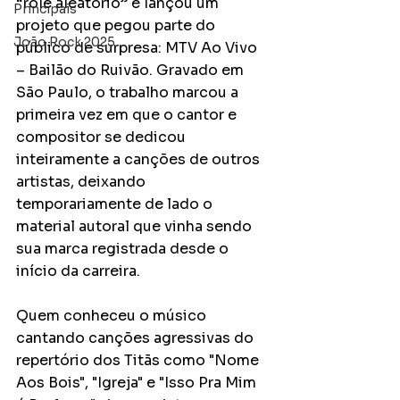
“rolê aleatório” e lançou um 
Principais
projeto que pegou parte do 
João Rock 2025
público de surpresa: MTV Ao Vivo 
– Bailão do Ruivão. Gravado em 
São Paulo, o trabalho marcou a 
primeira vez em que o cantor e 
compositor se dedicou 
inteiramente a canções de outros 
artistas, deixando 
temporariamente de lado o 
material autoral que vinha sendo 
sua marca registrada desde o 
início da carreira.
Quem conheceu o músico 
cantando canções agressivas do 
repertório dos Titãs como "Nome 
Aos Bois", "Igreja" e "Isso Pra Mim 