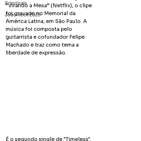
Principais
“Virando a Mesa” (Netflix), o clipe 
foi gravado no Memorial da 
João Rock 2025
América Latina, em São Paulo. A 
música foi composta pelo 
guitarrista e cofundador Felipe 
Machado e traz como tema a 
liberdade de expressão.
É o segundo single de "Timeless", 