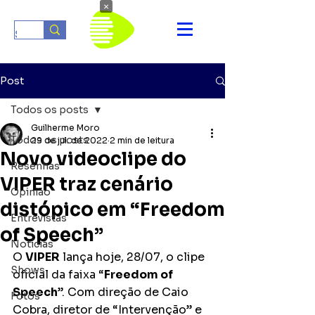
×
Post
Todos os posts
Guilherme Moro
Todos os posts
29 de jul. de 2022
2 min de leitura
Novo videoclipe do
Resenhas
VIPER traz cenário
Opinião
distópico em “Freedom
Entrevistas
of Speech”
Notícias
O 
VIPER
 lança hoje, 28/07, o clipe 
Shows
oficial da faixa “
Freedom of 
Speech
”. Com direção de Caio 
Fotos
Cobra, diretor de “Intervenção” e 